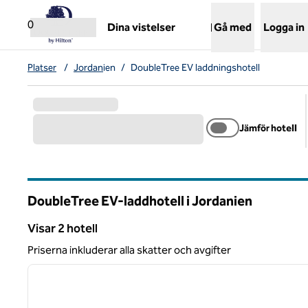
Gå vidare till innehållet
,
öppnar ny flik
0
Dina vistelser
Gå med
Logga in
Platser
/
Jordan
ien
/
DoubleTree EV laddningshotell
Jämför hotell
DoubleTree EV-laddhotell i Jordanien
Visar 2 hotell
Visar 2 hotell
Priserna inkluderar alla skatter och avgifter
1
föregående bild
1 av 12