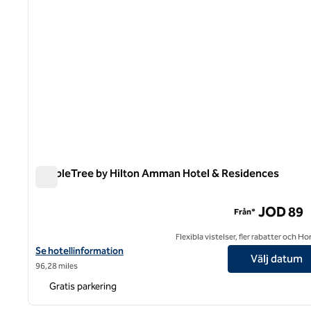
DoubleTree by Hilton Amman Hotel & Residences
DoubleTree by Hilton Amman Hotel & Residences
JOD 89
Från*
Flexibla vistelser, fler rabatter och H
Visa hotelluppgifter för DoubleTree by Hilton Amman Hotel & Re
Se hotellinformation
Välj datum
96,28 miles
Gratis parkering