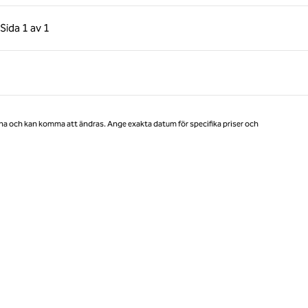
gående sida, 1 av 1
Nästa sida, 1 av 1
Sida
1 av 1
Sida 1 av 1
na och kan komma att ändras. Ange exakta datum för specifika priser och