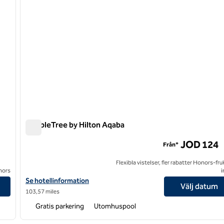
DoubleTree by Hilton Aqaba
DoubleTree by Hilton Aqaba
JOD 124
Från*
Flexibla vistelser, fler rabatter Honors-fr
onors
i
sidences
Visa hotelluppgifter för DoubleTree by Hilton Aqaba
Se hotellinformation
Välj datum
103,57 miles
Gratis parkering
Utomhuspool