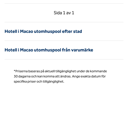
Föregående sida, 1 av 1
Nästa sida, 1 av 1
Sida
1 av 1
Sida 1 av 1
Hotell i Macao utomhuspool efter stad
Hotell i Macao utomhuspool från varumärke
*Priserna baseras på aktuell tillgänglighet under de kommande
30 dagarna och kan komma att ändras. Ange exakta datum för
specifika priser och tillgänglighet.