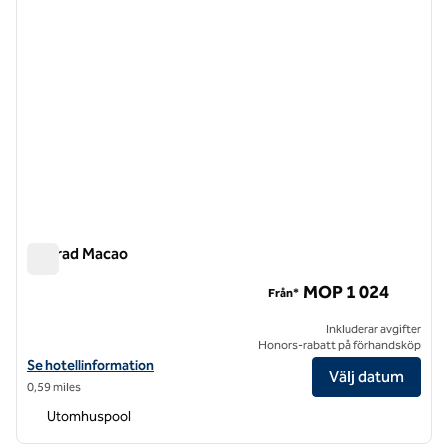
Conrad Macao
Conrad Macao
MOP 1 024
Från*
Inkluderar avgifter
Honors-rabatt på förhandsköp
Visa hotelluppgifter för Conrad Macao
Se hotellinformation
Välj datum
0,59 miles
Utomhuspool