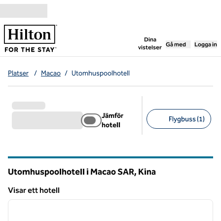
Gå vidare till innehållet
,
öppnar ny flik
Dina
Gå med
Logga in
vistelser
Platser
/
Macao
/
Utomhuspoolhotell
Jämför
Flygbuss (1)
hotell
Föreslagna filter
Utomhuspoolhotell i Macao SAR, Kina
Visar ett hotell
1
/
12
Visar ett hotell
föregående bild
nästa b
1 av 12