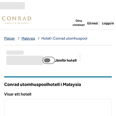
Gå vidare till innehållet
,
öppnar ny flik
Dina
Gå med
Logga in
vistelser
Platser
/
Malaysia
/
Hotell i Conrad utomhuspool
Jämför hotell
Föreslagna filter
Conrad utomhuspoolhotell i Malaysia
Visar ett hotell
1
/
12
Visar ett hotell
föregående bild
nästa b
1 av 12