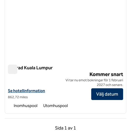
Conrad Kuala Lumpur
Conrad Kuala Lumpur
Kommer snart
Vi tar nu emot bokningar för 1 februari
2027 och senare.
Visa hotelluppgifter för Conrad Kuala Lumpur
Se hotellinformation
Välj datum
862,72 miles
Inomhuspool
Utomhuspool
Föregående sida, 1 av 1
Nästa sida, 1 av 1
Sida
1 av 1
Sida 1 av 1