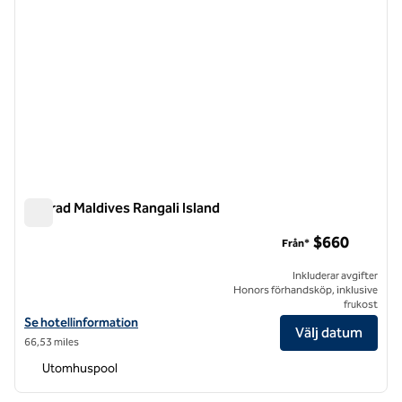
Conrad Maldives Rangali Island
Conrad Maldives Rangali Island
$660
Från*
Inkluderar avgifter
Honors förhandsköp, inklusive
frukost
Visa hotelluppgifter för Conrad Maldives Rangali Island
Se hotellinformation
Välj datum
66,53 miles
Utomhuspool