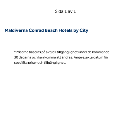
Föregående sida, 1 av 1
Nästa sida, 1 av 1
Sida
1 av 1
Sida 1 av 1
Maldiverna Conrad Beach Hotels by City
*Priserna baseras på aktuell tillgänglighet under de kommande
30 dagarna och kan komma att ändras. Ange exakta datum för
specifika priser och tillgänglighet.