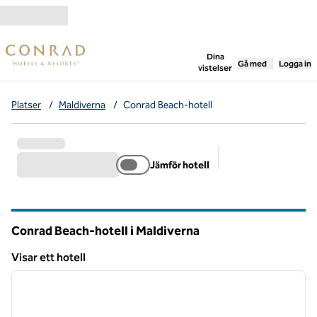
Gå vidare till innehållet
,
öppnar ny flik
Dina
Gå med
Logga in
vistelser
Platser
/
Maldiverna
/
Conrad Beach-hotell
Jämför hotell
Föreslagna filter
Conrad Beach-hotell i Maldiverna
Visar ett hotell
1
/
12
Visar ett hotell
föregående bild
nästa b
1 av 12