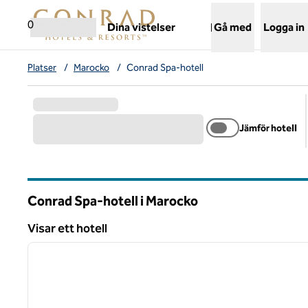
Gå vidare till innehållet
,
öppnar ny flik
0
Dina vistelser
Gå med
Logga in
Platser
/
Marocko
/
Conrad Spa-hotell
Jämför hotell
Conrad Spa-hotell i Marocko
Visar ett hotell
1
Visar ett hotell
föregående bild
1 av 12