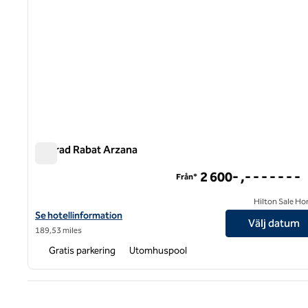
Conrad Rabat Arzana
Conrad Rabat Arzana
2 600- ,- - - - - - -
Från*
Hilton Sale Ho
Visa hotelluppgifter för Conrad Rabat Arzana
Se hotellinformation
Välj datum
189,53 miles
Gratis parkering
Utomhuspool
Före