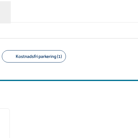
Kostnadsfri parkering (1)
Föreslagna filter
/
12
nästa bild