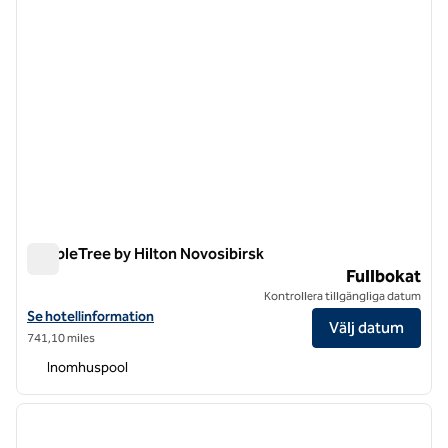
DoubleTree by Hilton Novosibirsk
DoubleTree by Hilton Novosibirsk
Fullbokat
Kontrollera tillgängliga datum
Visa hotelluppgifter för DoubleTree by Hilton Novosibirsk
Se hotellinformation
Välj datum
741,10 miles
Inomhuspool
1
/
12
föregående bild
nästa b
1 av 12