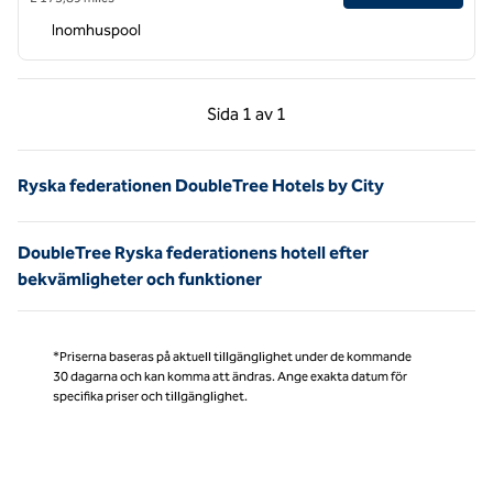
Inomhuspool
Föregående sida, 1 av 1
Nästa sida, 1 av 1
Sida
1 av 1
Sida 1 av 1
Ryska federationen DoubleTree Hotels by City
DoubleTree Ryska federationens hotell efter
bekvämligheter och funktioner
*Priserna baseras på aktuell tillgänglighet under de kommande
30 dagarna och kan komma att ändras. Ange exakta datum för
specifika priser och tillgänglighet.