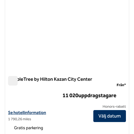
DoubleTree by Hilton Kazan City Center
DoubleTree by Hilton Kazan City Center
Från*
11 020uppdragstagare
Honors-rabatt
Visa hotelluppgifter för DoubleTree by Hilton Kazan City Center
Se hotellinformation
Välj datum
1 790,26 miles
Gratis parkering