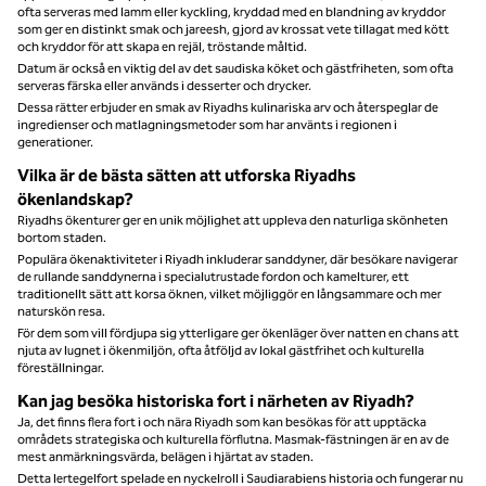
ofta serveras med lamm eller kyckling, kryddad med en blandning av kryddor
som ger en distinkt smak och jareesh, gjord av krossat vete tillagat med kött
och kryddor för att skapa en rejäl, tröstande måltid.
Datum är också en viktig del av det saudiska köket och gästfriheten, som ofta
serveras färska eller används i desserter och drycker.
Dessa rätter erbjuder en smak av Riyadhs kulinariska arv och återspeglar de
ingredienser och matlagningsmetoder som har använts i regionen i
generationer.
Vilka är de bästa sätten att utforska Riyadhs
ökenlandskap?
Riyadhs ökenturer ger en unik möjlighet att uppleva den naturliga skönheten
bortom staden.
Populära ökenaktiviteter i Riyadh inkluderar sanddyner, där besökare navigerar
de rullande sanddynerna i specialutrustade fordon och kamelturer, ett
traditionellt sätt att korsa öknen, vilket möjliggör en långsammare och mer
naturskön resa.
För dem som vill fördjupa sig ytterligare ger ökenläger över natten en chans att
njuta av lugnet i ökenmiljön, ofta åtföljd av lokal gästfrihet och kulturella
föreställningar.
Kan jag besöka historiska fort i närheten av Riyadh?
Ja, det finns flera fort i och nära Riyadh som kan besökas för att upptäcka
områdets strategiska och kulturella förflutna. Masmak-fästningen är en av de
mest anmärkningsvärda, belägen i hjärtat av staden.
Detta lertegelfort spelade en nyckelroll i Saudiarabiens historia och fungerar nu