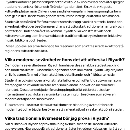
Riyadhs kulturella platser erbjuder ett rikt utbud av upplevelser som återspeglar
stadens historiska rötter och föränderliga identitet. En av de viktigaste
kulturella platserna är Diriyah, den saudiska kungafamiljens ursprungliga hem,
som ger insikt i landets arv genom restaurerad lertegelarkitektur och museer.
Staden är också värd för flera museer som visar upp saudisk historia, konst och
arkeologi, vilket ger besökarna en chans att utforska traditionella hantverk och
berättelser. Under hela året välkomnar Riyadh olika konstfestivaler och
kulturevenemang som firar samtida och traditionella uttrycksformer, inklusive
musik, bildkonst och teater.
Dessa upplevelser är väl lämpade för resenärer som är intresserade av att förstå
regionens kulturella struktur.
Vilka moderna sevärdheter finns det att utforska i Riyadh?
De moderna sevärdheterna i Riyadh framhäver dess snabba stadsutveckling
och moderna livsstil. Underhållningszoner som Boulevard Riyadh City erbjuder
en livlig atmosfär med olika matställen, detaljhandel och fritidsalternativ.
Staden har också moderna konstinstallationer och offentliga utrymmen som
återspeglar en växande kreativ scen som blandar innovation med kulturell
identitet. Dessutom erbjuder flera shoppingdistrikt ett brett utbud av
internationella och lokala varumärken, catering till besökare som söker en
modern detaljhandelsupplevelse.
Tillsammans illustrerar dessa attraktioner en blandning av tradition och
modernitet och erbjuder besökarna ett varierat utbud av saker att göra i staden.
Vilka traditionella livsmedel bör jag prova i Riyadh?
När du besöker Riyadh är provsmakning av lokal mat en del av den kulturella
upplevelsen. Några populära traditionella rätter inkluderar Kabsa, en risrätt som