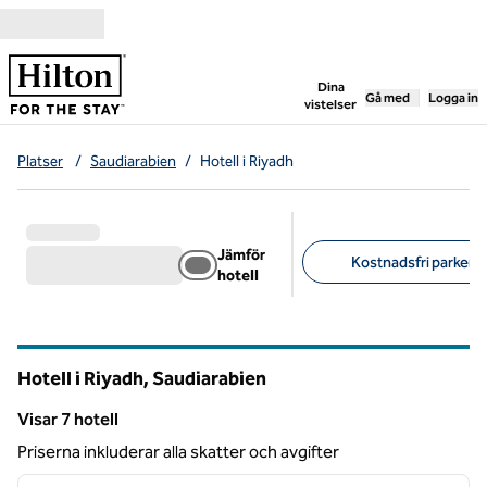
Gå vidare till innehållet
,
öppnar ny flik
Dina
Gå med
Logga in
vistelser
Platser
/
Saudiarabien
/
Hotell i Riyadh
Jämför
Kostnadsfri parkerin
hotell
Föreslagna filter
Hotell i Riyadh, Saudiarabien
Visar 7 hotell
Visar 7 hotell
Priserna inkluderar alla skatter och avgifter
1
/
12
föregående bild
nästa b
1 av 12