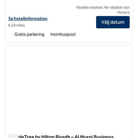
Flexibla vistelser, fler rabatter och
Honors
Visa hotelluppgifter för Hilton Riyadh Hotel & Residences
Se hotellinformation
Välj datum
6,24 miles
Gratis parkering
Inomhuspool
1
/
12
föregående bild
nästa b
1 av 12
DoubleTree by Hilton Riyadh – Al Muroj Business