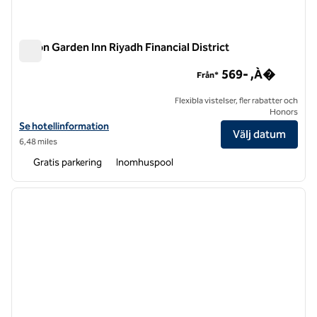
Hilton Garden Inn Riyadh Financial District
Hilton Garden Inn Riyadh Financial District
569- ,À�
Från*
Flexibla vistelser, fler rabatter och
Honors
Visa hotelluppgifter för Hilton Garden Inn Riyadh Financial District
Se hotellinformation
Välj datum
6,48 miles
Gratis parkering
Inomhuspool
1
/
12
föregående bild
nästa b
1 av 12