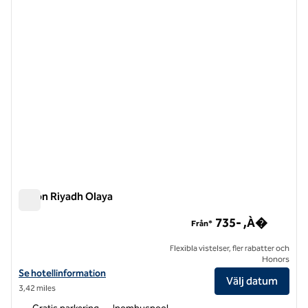
Hilton Riyadh Olaya
Hilton Riyadh Olaya
735- ,À�
Från*
Flexibla vistelser, fler rabatter och
Honors
Visa hotelluppgifter för Hilton Riyadh Olaya
Se hotellinformation
Välj datum
3,42 miles