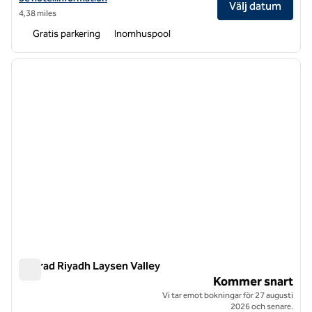
Välj datum
4,38 miles
Gratis parkering
Inomhuspool
1
/
12
föregående bild
nästa b
1 av 12
Conrad Riyadh Laysen Valley
Conrad Riyadh Laysen Valley
Kommer snart
Vi tar emot bokningar för 27 augusti
2026 och senare.