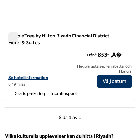
DoubleTree by Hilton Riyadh Financial District
Hotel & Suites
DoubleTree by Hilton Riyadh Financial District Hotel & Suites
853- ,À�
Från*
Flexibla vistelser, fler rabatter och
Honors
Visa hotelluppgifter för DoubleTree by Hilton Riyadh Financial Distric
Se hotellinformation
Välj datum
6,49 miles
Gratis parkering
Inomhuspool
Föregående sida, 1 av 1
Nästa sida, 1 av 1
Sida
1 av 1
Sida 1 av 1
Vilka kulturella upplevelser kan du hitta i Riyadh?