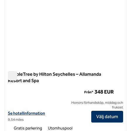
DoubleTree by Hilton Seychelles – Allamanda
Resort and Spa
DoubleTree by Hilton Seychelles – Allamanda Resort and Spa
348 EUR
Från*
Honors förhandsköp, middag och
frukost
Visa hotelluppgifter för DoubleTree by Hilton Seychelles – Allamanda
Se hotellinformation
Välj datum
9,54 miles
Gratis parkering
Utomhuspool