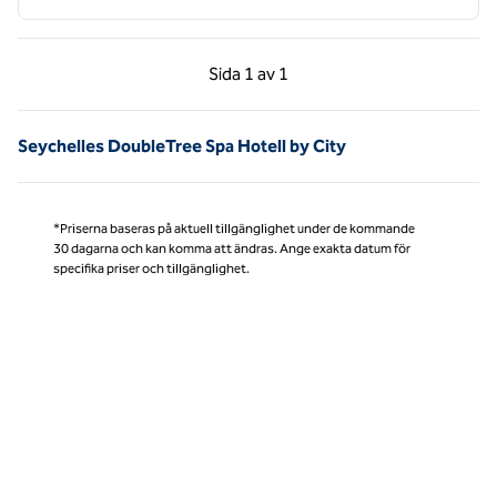
Föregående sida, 1 av 1
Nästa sida, 1 av 1
Sida
1 av 1
Sida 1 av 1
Seychelles DoubleTree Spa Hotell by City
*Priserna baseras på aktuell tillgänglighet under de kommande
30 dagarna och kan komma att ändras. Ange exakta datum för
specifika priser och tillgänglighet.