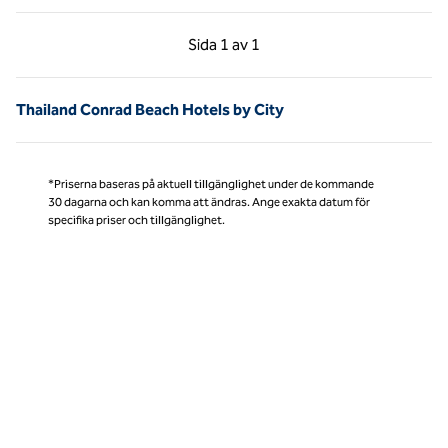
Föregående sida, 1 av 1
Nästa sida, 1 av 1
Sida
1 av 1
Sida 1 av 1
Thailand Conrad Beach Hotels by City
*Priserna baseras på aktuell tillgänglighet under de kommande
30 dagarna och kan komma att ändras. Ange exakta datum för
specifika priser och tillgänglighet.