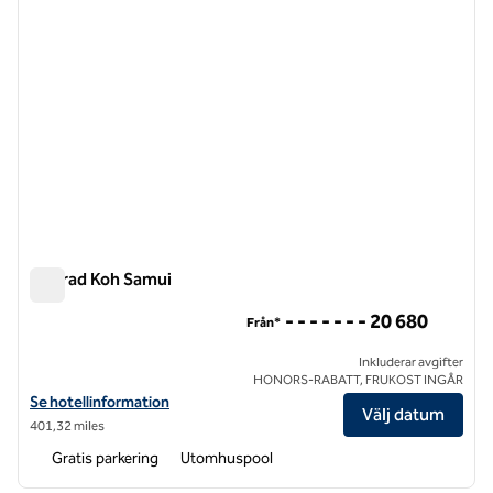
Conrad Koh Samui
Conrad Koh Samui
- - - - - - - 20 680
Från*
Inkluderar avgifter
HONORS-RABATT, FRUKOST INGÅR
Visa hotelluppgifter för Conrad Koh Samui
Se hotellinformation
Välj datum
401,32 miles
Gratis parkering
Utomhuspool