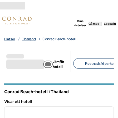
Gå vidare till innehållet
,
öppnar ny flik
Dina
Gå med
Logga in
vistelser
Platser
/
Thailand
/
Conrad Beach-hotell
Jämför
Kostnadsfri parkerin
hotell
Föreslagna filter
Conrad Beach-hotell i Thailand
Visar ett hotell
1
/
12
Visar ett hotell
föregående bild
nästa b
1 av 12