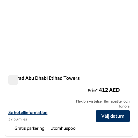
Conrad Abu Dhabi Etihad Towers
Conrad Abu Dhabi Etihad Towers
412 AED
Från*
Flexibla vistelser, fler rabatter och
Honors
Visa hotelluppgifter för Conrad Abu Dhabi Etihad Towers
Se hotellinformation
Välj datum
37,63 miles
Gratis parkering
Utomhuspool
1
/
11