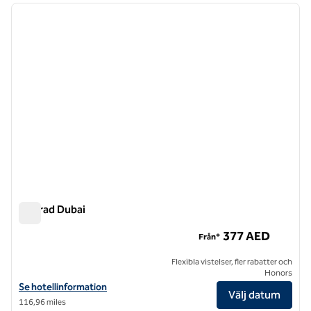
föregående bild
nästa b
1 av 11
Conrad Dubai
Conrad Dubai
377 AED
Från*
Flexibla vistelser, fler rabatter och
Honors
Visa hotelluppgifter för Conrad Dubai
Se hotellinformation
Välj datum
116,96 miles