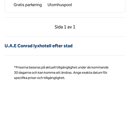
Gratis parkering
Utomhuspool
Föregående sida, 1 av 1
Nästa sida, 1 av 1
Sida
1 av 1
Sida 1 av 1
U.A.E Conrad lyxhotell efter stad
*Priserna baseras på aktuell tillgänglighet under de kommande
30 dagarna och kan komma att ändras. Ange exakta datum för
specifika priser och tillgänglighet.