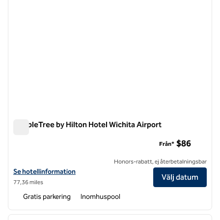
DoubleTree by Hilton Hotel Wichita Airport
DoubleTree by Hilton Hotel Wichita Airport
$86
Från*
Honors-rabatt, ej återbetalningsbar
Visa hotelluppgifter för DoubleTree by Hilton Hotel Wichita Airport
Se hotellinformation
Välj datum
77,36 miles
Gratis parkering
Inomhuspool
1
/
12
föregående bild
nästa b
1 av 12