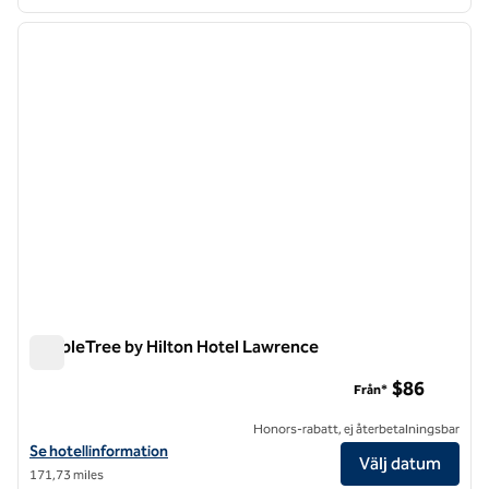
1
/
12
föregående bild
nästa b
1 av 12
DoubleTree by Hilton Hotel Lawrence
DoubleTree by Hilton Hotel Lawrence
$86
Från*
Honors-rabatt, ej återbetalningsbar
Visa hotelluppgifter för DoubleTree by Hilton Hotel Lawrence
Se hotellinformation
Välj datum
171,73 miles