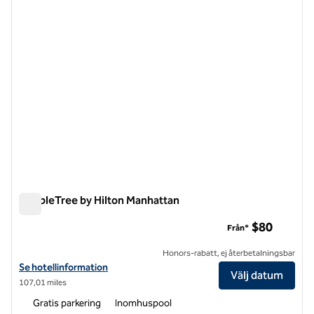
DoubleTree by Hilton Manhattan
DoubleTree by Hilton Manhattan
$80
Från*
Honors-rabatt, ej återbetalningsbar
Visa hotelluppgifter för DoubleTree by Hilton Manhattan
Se hotellinformation
Välj datum
107,01 miles
Gratis parkering
Inomhuspool