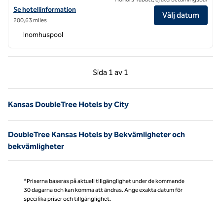
Visa hotelluppgifter för DoubleTree by Hilton Hotel Kansas City – Ov
Se hotellinformation
Välj datum
200,63 miles
Inomhuspool
Föregående sida, 1 av 1
Nästa sida, 1 av 1
Sida
1 av 1
Sida 1 av 1
Kansas DoubleTree Hotels by City
DoubleTree Kansas Hotels by Bekvämligheter och
bekvämligheter
*Priserna baseras på aktuell tillgänglighet under de kommande
30 dagarna och kan komma att ändras. Ange exakta datum för
specifika priser och tillgänglighet.