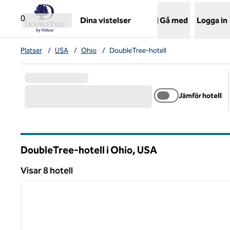
Gå vidare till innehållet
,
öppnar ny flik
0
Dina vistelser
Gå med
Logga in
Platser
/
USA
/
Ohio
/
DoubleTree-hotell
Jämför hotell
DoubleTree-hotell i Ohio, USA
Visar 8 hotell
1
Visar 8 hotell
föregående bild
1 av 12