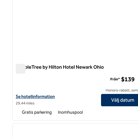
DoubleTree by Hilton Hotel Newark Ohio
DoubleTree by Hilton Hotel Newark Ohio
$139
Från*
Honors-rabatt, semi
Visa hotelluppgifter för DoubleTree by Hilton Hotel Newark Ohio
Se hotellinformation
Välj datum
29,44 miles
Gratis parkering
Inomhuspool
1
föregående bild
1 av 12