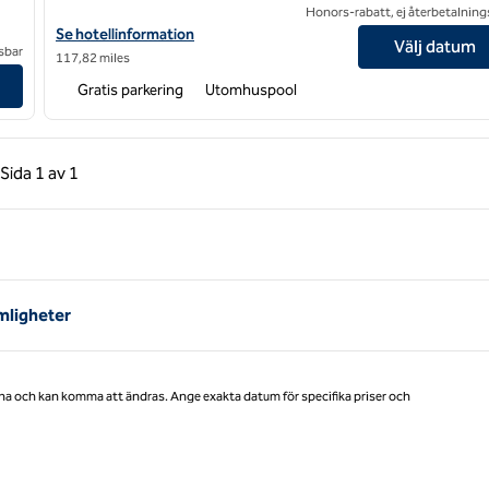
Honors-rabatt, ej återbetalning
Visa hotelluppgifter för DoubleTree Suites by Hilton Hotel Cincin
Se hotellinformation
Välj datum
sbar
117,82 miles
ntown
Gratis parkering
Utomhuspool
gående sida, 1 av 1
Nästa sida, 1 av 1
Sida
1 av 1
Sida 1 av 1
mligheter
na och kan komma att ändras. Ange exakta datum för specifika priser och