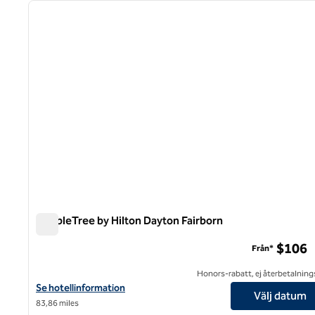
föregående bild
1 av 12
DoubleTree by Hilton Dayton Fairborn
DoubleTree by Hilton Dayton Fairborn
$106
Från*
Honors-rabatt, ej återbetalning
Visa hotelluppgifter för DoubleTree by Hilton Dayton Fairborn
Se hotellinformation
Välj datum
83,86 miles