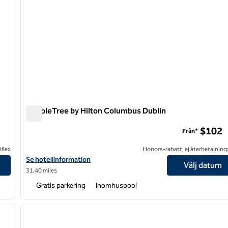
DoubleTree by Hilton Columbus Dublin
DoubleTree by Hilton Columbus Dublin
$102
Från*
flex
Honors-rabatt, ej återbetalning
Visa hotelluppgifter för DoubleTree by Hilton Columbus Dublin
Se hotellinformation
Välj datum
31,40 miles
Gratis parkering
Inomhuspool
/
12
1
nästa bild
föregående bild
1 av 11