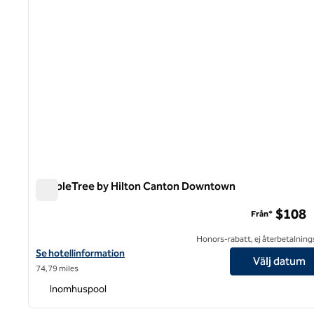
DoubleTree by Hilton Canton Downtown
DoubleTree by Hilton Canton Downtown
$108
Från*
Honors-rabatt, ej återbetalning
Visa hotelluppgifter för DoubleTree by Hilton Canton Downtown
Se hotellinformation
Välj datum
74,79 miles
Inomhuspool
1