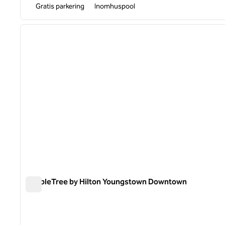
Gratis parkering
Inomhuspool
1
föregående bild
1 av 12
DoubleTree by Hilton Youngstown Downtown
DoubleTree by Hilton Youngstown Downtown