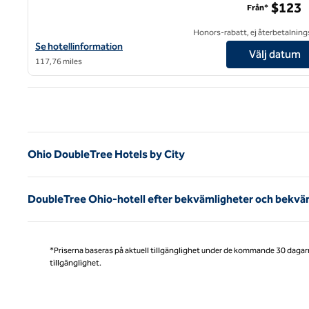
$123
Från*
Honors-rabatt, ej återbetalning
Visa hotelluppgifter för DoubleTree by Hilton Youngstown Dow
Se hotellinformation
Välj datum
117,76 miles
Före
Ohio DoubleTree Hotels by City
DoubleTree Ohio-hotell efter bekvämligheter och bekvä
*Priserna baseras på aktuell tillgänglighet under de kommande 30 dagar
tillgänglighet.