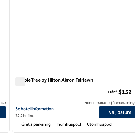
DoubleTree by Hilton Akron Fairlawn
DoubleTree by Hilton Akron Fairlawn
$152
Från*
sbar
Honors-rabatt, ej återbetalning
Visa hotelluppgifter för DoubleTree by Hilton Akron Fairlawn
Se hotellinformation
Välj datum
75,59 miles
Gratis parkering
Inomhuspool
Utomhuspool
/
12
1