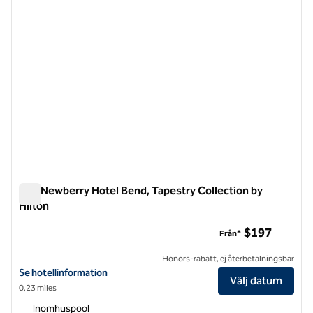
The Newberry Hotel Bend, Tapestry Collection by
Hilton
The Newberry Hotel Bend, Tapestry Collection by Hilton
$197
Från*
Honors-rabatt, ej återbetalningsbar
Visa hotelluppgifter för The Newberry Hotel Bend, Tapestry Collecti
Se hotellinformation
Välj datum
0,23 miles
Inomhuspool