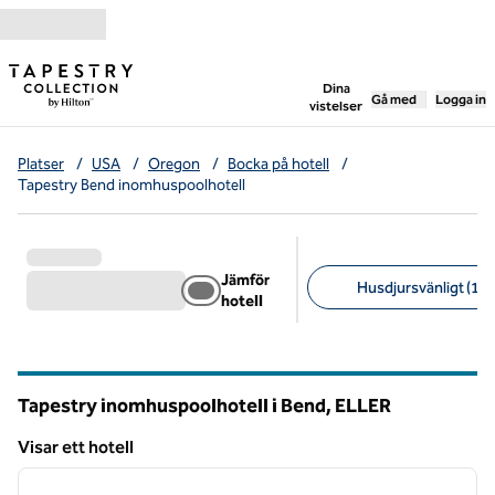
Gå vidare till innehållet
,
öppnar ny flik
Dina
Gå med
Logga in
vistelser
Platser
/
USA
/
Oregon
/
Bocka på hotell
/
Tapestry Bend inomhuspoolhotell
Jämför
Husdjursvänligt (1)
hotell
Föreslagna filter
Tapestry inomhuspoolhotell i Bend,
ELLER
Oregon
Visar ett hotell
1
/
12
Visar ett hotell
föregående bild
nästa b
1 av 12