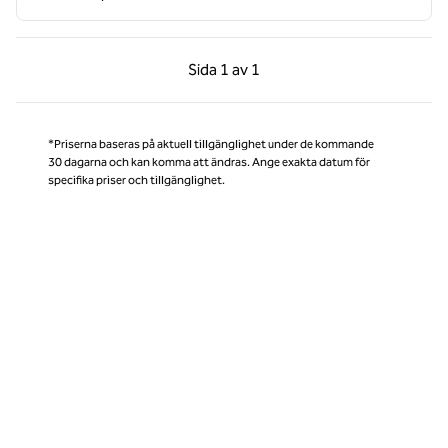
Föregående sida, 1 av 1
Nästa sida, 1 av 1
Sida
1 av 1
Sida 1 av 1
*Priserna baseras på aktuell tillgänglighet under de kommande
30 dagarna och kan komma att ändras. Ange exakta datum för
specifika priser och tillgänglighet.