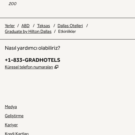
200
Yerler
/
ABD
/
Teksas
/
Dallas Otelleri
/
Graduate by Hilton Dallas
/
Etkinlikler
Nasıl yardımcı olabiliriz?
Telefon:
+1-833-GRADHOTELS
,
Yeni sekme açar
Küresel telefon numaraları
INSTAGRAM
DIĞER
,
YENI SEKME AÇAR
,
YENI SEKME AÇAR
Medya
Geliştirme
Kariyer
Kredi Kartları