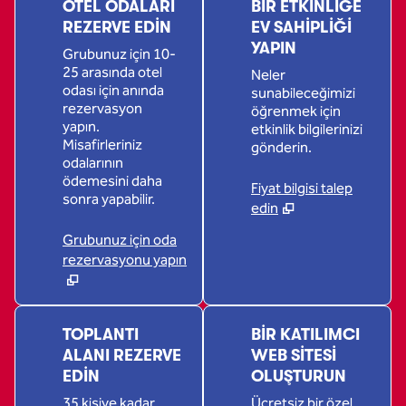
OTEL ODALARI
BIR ETKINLIĞE
REZERVE EDIN
EV SAHIPLIĞI
YAPIN
Grubunuz için 10-
25 arasında otel
Neler
odası için anında
sunabileceğimizi
rezervasyon
öğrenmek için
yapın.
etkinlik bilgilerinizi
Misafirleriniz
gönderin.
odalarının
ödemesini daha
Fiyat bilgisi talep
sonra yapabilir.
edin
Grubunuz için oda
rezervasyonu yapın
TOPLANTI
BIR KATILIMCI
ALANI REZERVE
WEB SITESI
EDIN
OLUŞTURUN
35 kişiye kadar
Ücretsiz bir özel