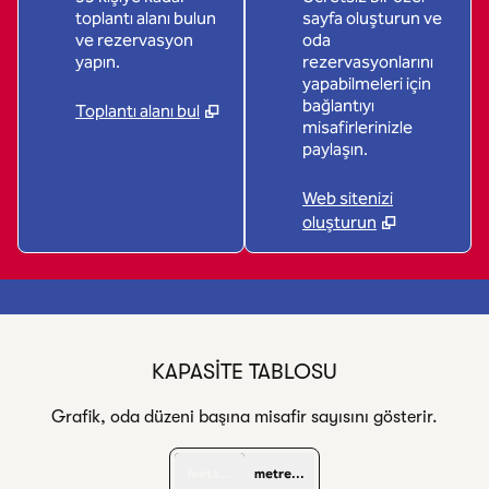
toplantı alanı bulun
sayfa oluşturun ve
ve rezervasyon
oda
yapın.
rezervasyonlarını
yapabilmeleri için
bağlantıyı
Toplantı alanı bul
misafirlerinizle
paylaşın.
Web sitenizi
oluşturun
1
/
4
önceki görsel
sonra
1 / 4
KAPASITE TABLOSU
Grafik, oda düzeni başına misafir sayısını gösterir.
feet kare
metrekare