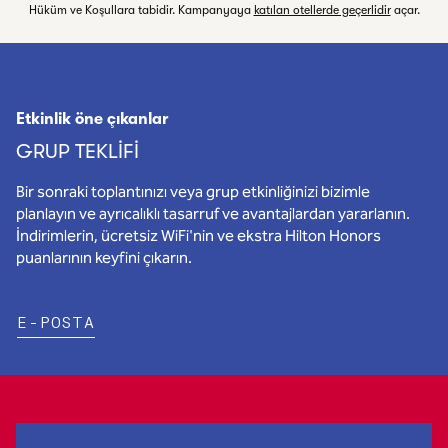
,
Dünya ça
Hüküm ve Koşullara tabidir. Kampanyaya
katılan otellerde geçerlidir
açar.
Etkinlik öne çıkanlar
GRUP TEKLIFI
Bir sonraki toplantınızı veya grup etkinliğinizi bizimle
planlayın ve ayrıcalıklı tasarruf ve avantajlardan yararlanın.
İndirimlerin, ücretsiz WiFi'nin ve ekstra Hilton Honors
puanlarının keyfini çıkarın.
,
YENI SEKME AÇAR
E
-POSTA