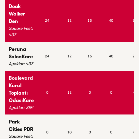
Doak
Walker
24
12
16
40
20
Den
Square Feet
:
437
Peruna
SalonKare
24
12
16
40
20
Ayaklar
:
437
Boulevard
Kurul
Toplantı
0
12
0
0
0
OdasıKare
Ayaklar
:
289
Park
Cities PDR
0
10
0
0
0
Square Feet
: