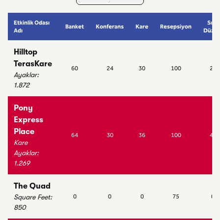
Etkinlik Odası
Sınıf
Banket
Konferans
Kare
Resepsiyon
Adı
Düzen
Hilltop
TerasKare
60
24
30
100
24
Ayaklar
:
1.872
Pony
Express
Place
64
30
36
100
48
Kare
Ayaklar
:
1.269
The Quad
Square Feet
:
0
0
0
75
0
850