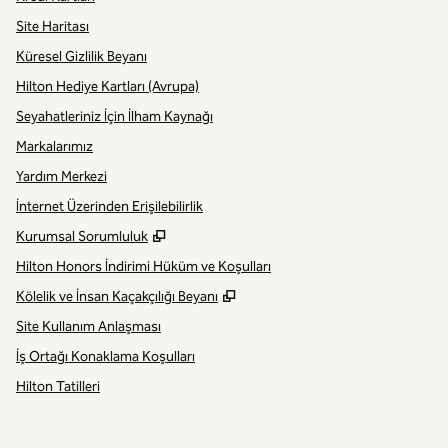
Site Haritası
Küresel Gizlilik Beyanı
Hilton Hediye Kartları (Avrupa)
Seyahatleriniz İçin İlham Kaynağı
Markalarımız
Yardım Merkezi
İnternet Üzerinden Erişilebilirlik
,
Yeni sekme açar
Kurumsal Sorumluluk
Hilton Honors İndirimi Hüküm ve Koşulları
,
Yeni sekme açar
Kölelik ve İnsan Kaçakçılığı Beyanı
Site Kullanım Anlaşması
İş Ortağı Konaklama Koşulları
Hilton Tatilleri