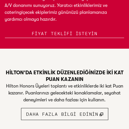
A/V donanımı sunuyoruz. Yaratıcı etkinliklerimiz ve
cateringiçecek ekiplerimiz gününüzü planlamanıza
yardımcı olmaya hazırdır.
,
YENI SEK
FIYAT TEKLIFI ISTEYIN
HILTON'DA ETKINLIK DÜZENLEDIĞINIZDE IKI KAT
PUAN KAZANIN
Hilton Honors Üyeleri toplantı ve etkinliklerde iki kat Puan
kazanır. Puanlarınızı gelecekteki konaklamalar, seyahat
deneyimleri ve daha fazlası için kullanın.
DAHA FAZLA BILGI EDININ