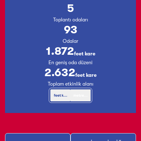
5
Toplantı odaları
93
Odalar
1.872
feet kare
Feet Kare
En geniş oda düzeni
2.632
feet kare
Feet Kare
Toplam etkinlik alanı
feet kare
metrekare