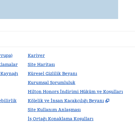
vrupa)
Kariyer
klamalar
Site Haritası
m Kaynağı
Küresel Gizlilik Beyanı
Kurumsal Sorumluluk
Hilton Honors İndirimi Hüküm ve Koşulları
,
Yeni sek
bilirlik
Kölelik ve İnsan Kaçakçılığı Beyanı
Site Kullanım Anlaşması
İş Ortağı Konaklama Koşulları