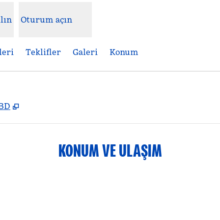
lın
Oturum açın
leri
Teklifler
Galeri
Konum
,
Yeni sekme açar
ABD
KONUM VE ULAŞIM