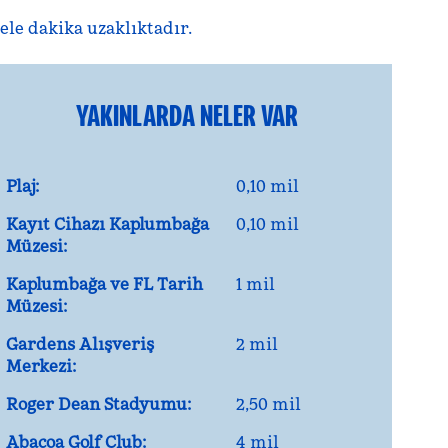
ele dakika uzaklıktadır.
YAKINLARDA NELER VAR
Plaj:
0,10 mil
Kayıt Cihazı Kaplumbağa
0,10 mil
Müzesi:
Kaplumbağa ve FL Tarih
1 mil
Müzesi:
Gardens Alışveriş
2 mil
Merkezi:
Roger Dean Stadyumu:
2,50 mil
Abacoa Golf Club:
4 mil