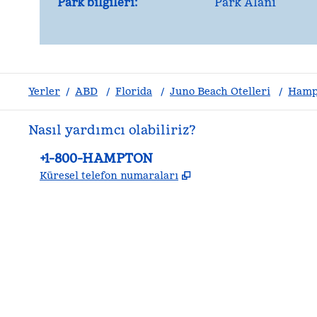
Park bilgileri:
Park Alanı
Yerler
/
ABD
/
Florida
/
Juno Beach Otelleri
/
Hampt
Nasıl yardımcı olabiliriz?
Telefon:
+1-800-HAMPTON
,
Yeni sekme açar
Küresel telefon numaraları
facebook
x
Instagram
,
Yeni sekme açar
,
Yeni sekme açar
,
Yeni sekme açar