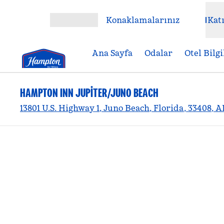
İçeriğe geçiş yap
Konaklamalarınız
Katı
Menüyü aç
Ana Sayfa
Odalar
Otel Bilgi
HAMPTON INN JUPITER/JUNO BEACH
13801 U.S. Highway 1, Juno Beach, Florida, 33408, 