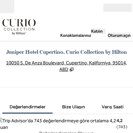
İçeriğe geçiş yap
Açık
Katılın
Konaklamalarınız
Oturum açın
Juniper Hotel Cupertino, Curio Collection by Hilton
,
Y
10050 S. De Anza Boulevard, Cupertino, Kaliforniya, 95014,
ABD
1 / 12
1
/
12
önceki görsel
sonraki görsel
Bize Ulaşın
Değerlendirmeler
Bize Ulaşın
Varış Saati
4,2
(
743
)