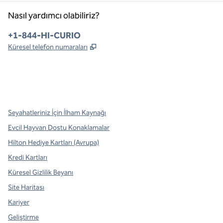
Nasıl yardımcı olabiliriz?
Telefon:
+1-844-HI-CURIO
,
Yeni sekme açar
Küresel telefon numaraları
x
facebook
Instagram
,
Yeni sekme açar
,
Yeni sekme açar
,
Yeni sekme açar
Seyahatleriniz İçin İlham Kaynağı
Evcil Hayvan Dostu Konaklamalar
Hilton Hediye Kartları (Avrupa)
Kredi Kartları
Küresel Gizlilik Beyanı
Site Haritası
Kariyer
Geliştirme