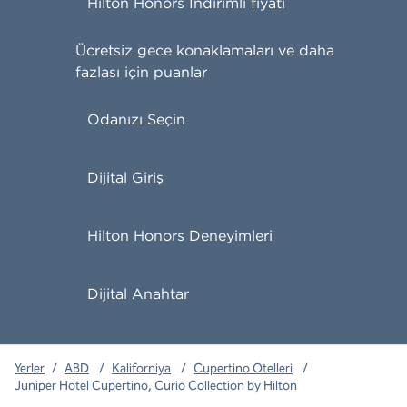
Hilton Honors İndirimli fiyatı
Ücretsiz gece konaklamaları ve daha
fazlası için puanlar
Odanızı Seçin
Dijital Giriş
Hilton Honors Deneyimleri
Dijital Anahtar
Yerler
/
ABD
/
Kaliforniya
/
Cupertino Otelleri
/
Juniper Hotel Cupertino, Curio Collection by Hilton