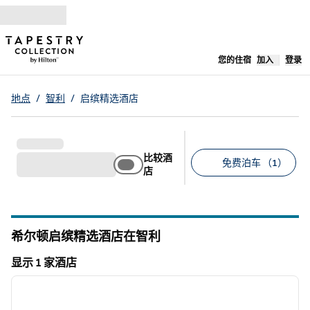
跳转至内容
,
在新标签
您的住宿
加入
登录
地点
/
智利
/
启缤精选酒店
比较酒
免费泊车 （1）
店
建议的筛选条件
希尔顿启缤精选酒店在智利
显示 1 家酒店
1
/
12
显示 1 家酒店
上一张图片
下一张
1/12