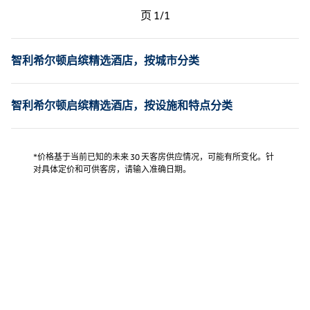
上一页，第 1页，共 1 页
下一页，第 1页，共 1 页
页
1/1
页 1/1
智利希尔顿启缤精选酒店，按城市分类
智利希尔顿启缤精选酒店，按设施和特点分类
*价格基于当前已知的未来 30 天客房供应情况，可能有所变化。针
对具体定价和可供客房，请输入准确日期。