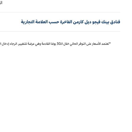
الصفحة الس
ا
فنادق بينك فيجو ديل كارمن الفاخرة حسب العلامة التجارية
*تعتمد الأسعار على التوفر الحالي خلال الـ30 يومًا القادمة وهي عرضة للتغيير. الرجاء إدخال التواريخ الدقيقة للتسعير المحدد والتوفر.