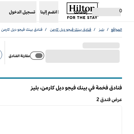
خطى إلى المحتوى
،
يفتح علامة تبويب جديدة
0
إقاماتك
انضم إلينا
تسجيل الدخول
المواقع
/
بليز
/
فنادق بينك فيجو ديل كارمن
/
فنادق بينك فيجو ديل كارمن ا
مقارنة الفنادق
عو
فنادق فخمة في بينك فيجو ديل كارمن، بليز
عرض فندق 2
1
عرض فندق 2
الصورة السابقة
ا
1 من 5