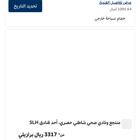
عرض تفاصيل الفندق لفندق إميليانو ريو، أحد فنادق إس إل إتش
عرض تفاصيل الفندق
تحديد التاريخ
1​095.64 أميال
حمام سباحة خارجي
6
/
1
الصورة السابقة
الصورة الت
1 من 6
كنوا - منتجع ونادي صحي شاطئي حصري، أحد فنادق SLH
كنوا - منتجع ونادي صحي شاطئي حصري، أحد فنادق SLH
3317 ريال برازيلي
من*