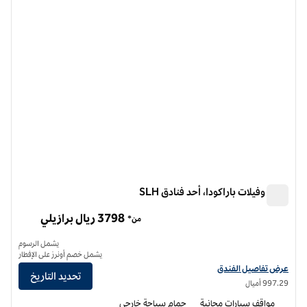
فندق وفيلات باراكودا، أحد فنادق SLH
فندق وفيلات باراكودا، أحد فنادق SLH
3798 ريال برازيلي
من*
يشمل الرسوم
يشمل خصم أونرز على الإفطار
عرض تفاصيل الفندق لفندق وفيلات باراكودا، أحد فنادق إس إل إتش
عرض تفاصيل الفندق
تحديد التاريخ
997.29 أميال
مواقف سيارات مجانية
حمام سباحة خارجي