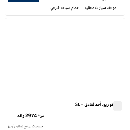
مواقف سيارات مجانية
حمام سباحة خارجي
10
/
1
الصورة السابقة
الصورة الت
1 من 10
إميليانو ريو، أحد فنادق SLH
إميليانو ريو، أحد فنادق SLH
2974 راند
من*
خصومات برنامج هيلتون أونرز