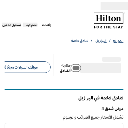
خطى إلى المحتوى
،
يفتح علامة تبويب جديدة
إقاماتك
انضم إلينا
تسجيل الدخول
المواقع
/
البرازيل
/
فنادق فخمة
مقارنة
مواقف السيارات مجانًا (3)
الفنادق
عوامل التصفية المقترحة
فنادق فخمة في البرازيل
عرض فندق 4
عرض فندق 4
تشمل الأسعار جميع الضرائب والرسوم
12
/
1
الصورة السابقة
الصورة الت
1 من 12