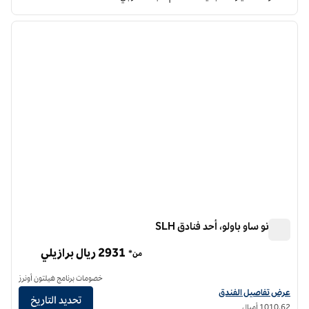
9
/
1
الصورة السابقة
الصورة الت
1 من 9
إميليانو ساو باولو، أحد فنادق SLH
إميليانو ساو باولو، أحد فنادق SLH
2931 ريال برازيلي
من*
خصومات برنامج هيلتون أونرز
عرض تفاصيل الفندق لفندق إميليانو ساو باولو، أحد فنادق إس إل إتش
عرض تفاصيل الفندق
تحديد التاريخ
1​010.62 أميال