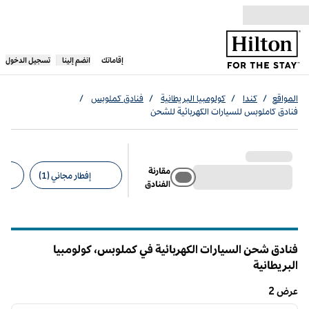
خطى إلى المحتوى
،
يفتح علامة تبويب جديدة
إقاماتك
انضم إلينا
تسجيل الدخول
المواقع
/
كندا
/
كولومبيا البريطانية
/
فنادق كملوبس
/
فنادق كاملوبس للسيارات الكهربائية للشحن
مقارنة
إفطار مجاني (1)
الفنادق
عوامل التصفية المقترحة
فنادق شحن السيارات الكهربائية في كملوبس،
‎‎‎كولومبيا
البريطانية
كولومبيا البريطانية
عرض 2
9
/
1
عرض 2