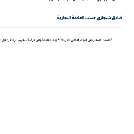
فنادق شيجازي حسب العلامة التجارية
*تعتمد الأسعار على التوفر الحالي خلال الـ30 يومًا القادمة وهي عرضة للتغيير. الرجاء إدخال التواريخ الدقيقة للتسعير المحدد والتوفر.