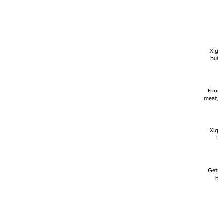
Xig
but
Food
meat,
Xig
Gett
b