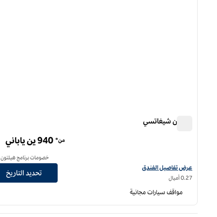
هيلتون شيغاتسي
هيلتون شيغاتسي
940 ين ياباني
من*
خصومات برنامج هيلتون أ
عرض تفاصيل فندق هيلتون شيغاتس
عرض تفاصيل الفندق
تحديد التاريخ
0.27 أميال
مواقف سيارات مجانية