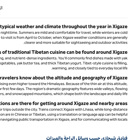
الصفحة الس
ا
 typical weather and climate throughout the year in Xigaze?
nighttime. Summers are mild and comfortable for travel, while winters are cold
to visit is from April to October, when Xigaze weather conditions are generally
clearer and more suitable for sightseeing and outdoor activities.
of traditional Tibetan cuisine can be found around Xigaze?
rming, and nutrient-dense ingredients. You’ll commonly find dishes made with yak
tables, yak butter tea, and thick Tibetan yogurt. Tibet-style cuisine is filling,
warming, and closely tied to everyday local life.
ravelers know about the altitude and geography of Xigaze?
ising even higher toward the Himalayas. Because of the thin air at this altitude,
ur first few days. The region’s dramatic geography features wide valleys, flowing
ers, and snowcapped mountains, which shape both the landscape and daily life.
ions are there for getting around Xigaze and nearby areas?
for trips outside the city. Trains connect Xigaze with Lhasa, while long-distance
on are in Chinese or Tibetan, using a translation or language app can be helpful
navigating public transportation in Xigaze, and for communicating with locals.
فنادق شيجازي حسب وسائل الراحة والميزات