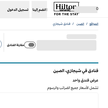
خطى إلى المحتوى
،
يفتح علامة تبويب جديدة
0
إقاماتك
انضم إلينا
تسجيل الدخول
المواقع
/
الصين
/
فنادق شيجازي
مقارنة الفنادق
عو
فنادق في شيجازي، الصين
عرض فندق واحد
عرض فندق واحد
تشمل الأسعار جميع الضرائب والرسوم
/
1
الصورة السابقة
ا
1 من 12