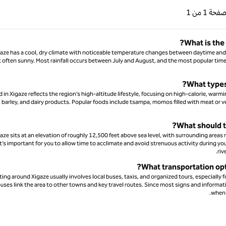
ابقة، 1 من 1
الصفحة التالية، 1 من 1
لصفحة
1 من 1
الصفحة 1 من 1
What is the
aze has a cool, dry climate with noticeable temperature changes between daytime and 
 often sunny. Most rainfall occurs between July and August, and the most popular time 
What types 
 in Xigaze reflects the region’s high-altitude lifestyle, focusing on high-calorie, wa
 barley, and dairy products. Popular foods include tsampa, momos filled with meat or vege
What should t
aze sits at an elevation of roughly 12,500 feet above sea level, with surrounding areas r
it’s important for you to allow time to acclimate and avoid strenuous activity during yo
riv
What transportation opt
ing around Xigaze usually involves local buses, taxis, and organized tours, especially 
uses link the area to other towns and key travel routes. Since most signs and informati
when 