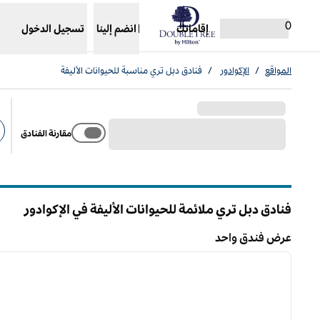
خطى إلى المحتوى
،
يفتح علامة تبويب جديدة
0
إقاماتك
انضم إلينا
تسجيل الدخول
المواقع
/
الإكوادور
/
فنادق دبل تري مناسبة للحيوانات الأليفة
مقارنة الفنادق
عو
فنادق دبل تري ملائمة للحيوانات الأليفة في الإكوادور
عرض فندق واحد
12
/
1
عرض فندق واحد
الصورة السابقة
ا
1 من 12