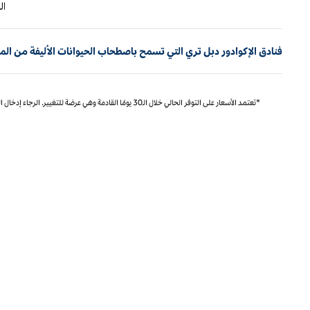
الصفحة الس
ا
فنادق الإكوادور دبل تري التي تسمح باصطحاب الحيوانات الأليفة من المدي
*تعتمد الأسعار على التوفر الحالي خلال الـ30 يومًا القادمة وهي عرضة للتغيير. الرجاء إدخال التواريخ الدقيقة للتسعير المحدد والتوفر.