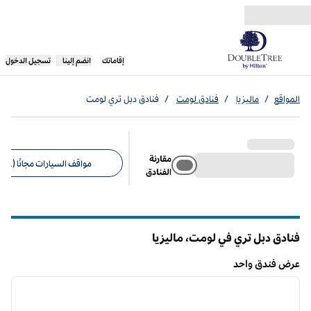
خطى إلى المحتوى
،
يفتح علامة تبويب جديدة
إقاماتك
انضم إلينا
تسجيل الدخول
المواقع
/
ماليزيا
/
فنادق لومت
/
فنادق دبل تري لومت
مقارنة
مواقف السيارات مجانًا (1)
الفنادق
عوامل التصفية المقترحة
فنادق دبل تري في لومت، ماليزيا
عرض فندق واحد
12
/
1
عرض فندق واحد
الصورة السابقة
الصورة الت
1 من 12