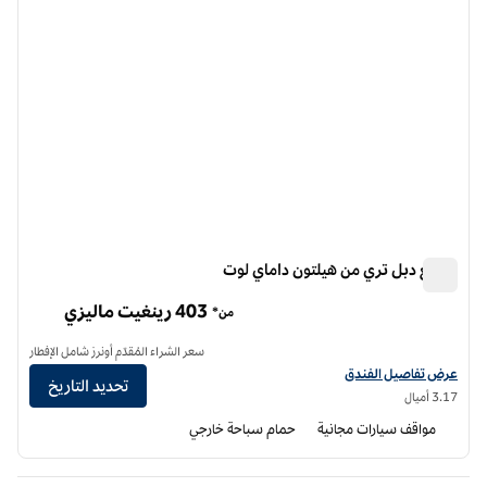
منتجع دبل تري من هيلتون داماي لوت
منتجع دبل تري من هيلتون داماي لوت
403 رينغيت ماليزي
من*
سعر الشراء المُقدّم أونرز شامل الإفطار
عرض تفاصيل الفندق لمنتجع دبل تري من هيلتون داماي لاوت
عرض تفاصيل الفندق
تحديد التاريخ
3.17 أميال
مواقف سيارات مجانية
حمام سباحة خارجي