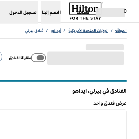
خطى إلى المحتوى
،
يفتح علامة تبويب جديدة
0
إقاماتك
انضم إلينا
تسجيل الدخول
المواقع
/
الولايات المتحدة الأمريكية
/
أيداهو
/
فنادق بيرلي
مقارنة الفنادق
عو
الفنادق في بيرلي،
ايداهو
إيداهو
عرض فندق واحد
/
1
عرض فندق واحد
الصورة السابقة
ا
1 من 12