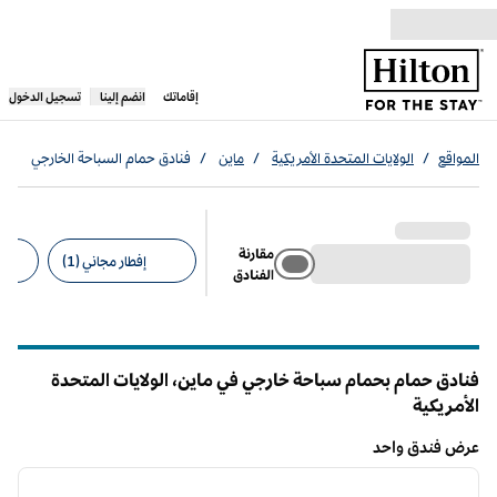
خطى إلى المحتوى
،
يفتح علامة تبويب جديدة
إقاماتك
انضم إلينا
تسجيل الدخول
المواقع
/
الولايات المتحدة الأمريكية
/
ماين
/
فنادق حمام السباحة الخارجي
مقارنة
إفطار مجاني (1)
الفنادق
عوامل التصفية المقترحة
فنادق حمام بحمام سباحة خارجي في ماين، الولايات المتحدة
الأمريكية
عرض فندق واحد
12
/
1
عرض فندق واحد
الصورة السابقة
الصورة الت
1 من 12