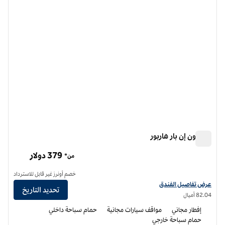
هامبتون إن بار هاربور
هامبتون إن بار هاربور
379 دولار
من*
خصم أونرز غير قابل للاسترداد
عرض تفاصيل الفندق لفندق هامبتون إن بار هاربور
عرض تفاصيل الفندق
تحديد التاريخ
82.04 أميال
إفطار مجاني
مواقف سيارات مجانية
حمام سباحة داخلي
حمام سباحة خارجي