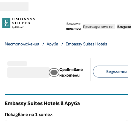
Прескачане към съдържанието
,
отваря нов раздел
Вашите
Присъединете се
Влизане
престои
Местоположения
/
Аруба
/
Embassy Suites Hotels
Сравняване
Безплатна зак
на хотели
Предложени филт
Embassy Suites Hotels в Аруба
Показване на 1 хотел
1
/
12
Показване на 1 хотел
предходно изображение
следв
1 от 12