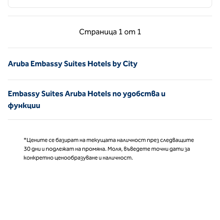
Предишна страница, 1 от 1
Следваща страни
Страница
1 от 1
Страница 1 от 1
Aruba Embassy Suites Hotels by City
Embassy Suites Aruba Hotels по удобства и
функции
*Цените се базират на текущата наличност през следващите
30 дни и подлежат на промяна. Моля, въведете точни дати за
конкретно ценообразуване и наличност.