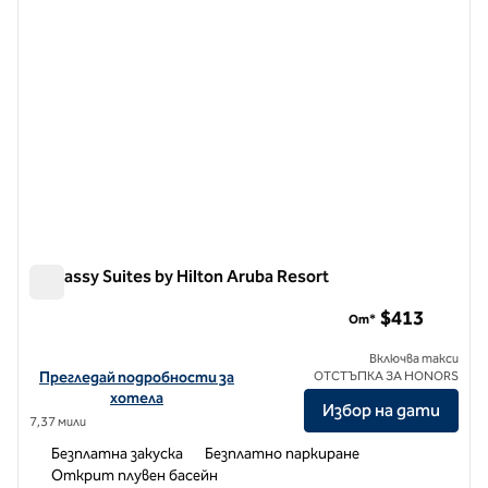
Embassy Suites by Hilton Aruba Resort
Embassy Suites by Hilton Aruba Resort
$413
От*
Включва такси
Вижте подробности за хотела за Embassy Suites by Hilton Arub
Прегледай подробности за
ОТСТЪПКА ЗА HONORS
хотела
Избор на дати
7,37 мили
Безплатна закуска
Безплатно паркиране
Открит плувен басейн