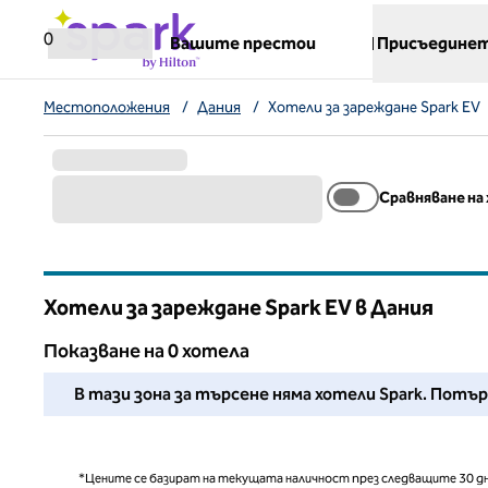
Прескачане към съдържанието
,
отваря нов раздел
0
Вашите престои
Присъединет
Местоположения
/
Дания
/
Хотели за зареждане Spark EV
Сравняване на
Хотели за зареждане Spark EV в Дания
Показване на 0 хотела
Не можахме да намерим хотели за Вас в този район. 
В тази зона за търсене няма хотели Spark. Пот
*Цените се базират на текущата наличност през следващите 30 дн