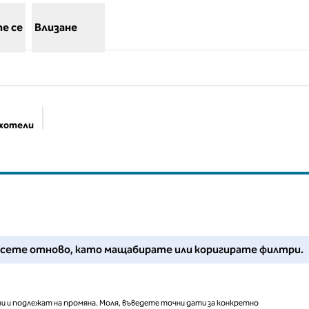
е се
Влизане
 хотели
Предложени филтри
Регулирайте филтрите си или опитайте да намалите мащаба
ърсете отново, като мащабирате или коригирате филтри.
и и подлежат на промяна. Моля, въведете точни дати за конкретно