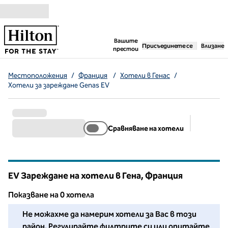
Прескачане към съдържанието
,
отваря нов раздел
Вашите
Присъединете се
Влизане
престои
Местоположения
/
Франция
/
Хотели в Генас
/
Хотели за зареждане Genas EV
Сравняване на хотели
Предлож
EV Зареждане на хотели в Гена, Франция
Показване на 0 хотела
Не можахме да намерим хотели за Вас в този район. Рег
Не можахме да намерим хотели за Вас в този
район. Регулирайте филтрите си или опитайте