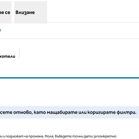
е се
Влизане
V
 хотели
Предложени филтри
Регулирайте филтрите си или опитайте да намалите мащаба
ърсете отново, като мащабирате или коригирате филтри.
и и подлежат на промяна. Моля, въведете точни дати за конкретно