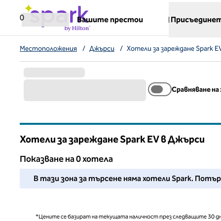
Прескачане към съдържанието
,
отваря нов раздел
0
Вашите престои
Присъединет
Местоположения
/
Джърси
/
Хотели за зареждане Spark E
Сравняване на
Хотели за зареждане Spark EV в Джърси
Показване на 0 хотела
Не можахме да намерим хотели за Вас в този район. 
В тази зона за търсене няма хотели Spark. Пот
*Цените се базират на текущата наличност през следващите 30 дн