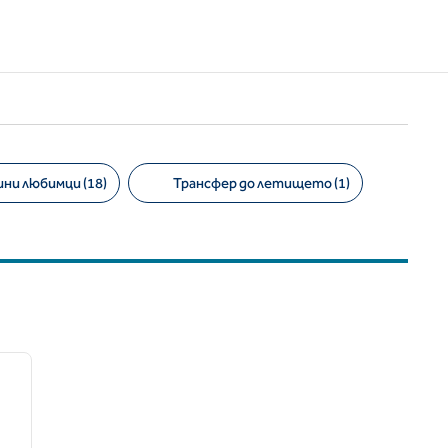
ни любимци (18)
Трансфер до летището (1)
/
12
следващо изображение