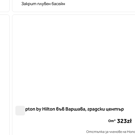
Закрит плувен басейн
/
12
1
следващо изображение
предходно изображение
1 от 12
Hampton by Hilton във Варшава, градски център
Hampton by Hilton във Варшава, градски център
323zł
От*
Отстъпка за членове на Hono