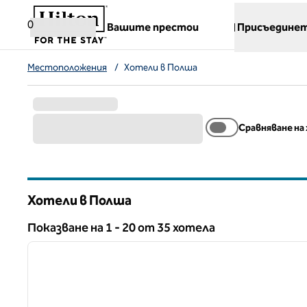
Прескачане към съдържанието
,
отваря нов раздел
0
Вашите престои
Присъединет
Местоположения
/
Хотели в Полша
Сравняване на
Хотели в Полша
Показване на 1 - 20 от 35 хотела
1
Показване на 35 хотела
предходно изображение
1 от 12