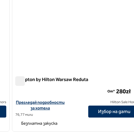
Hampton by Hilton Warsaw Reduta
Hampton by Hilton Warsaw Reduta
280zł
От*
Вижте подробности за хотел Hampton by Hilton Warsaw Re
nors
Прегледай подробности
Hilton Sale Ho
за хотела
Избор на дати
76,77 мили
Безплатна закуска
/
12
1