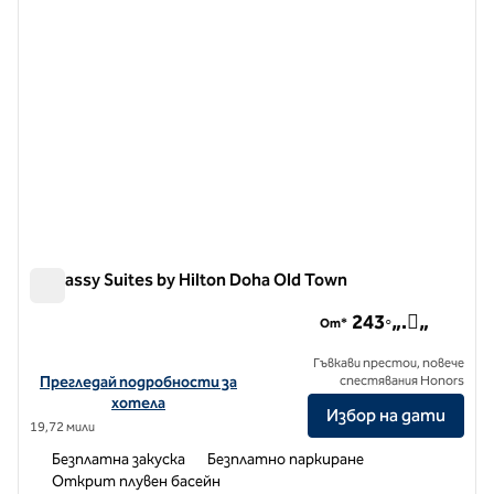
Embassy Suites by Hilton Doha Old Town
Embassy Suites by Hilton Doha Old Town
243◦„.„
От*
Гъвкави престои, повече
Вижте подробности за хотела за Embassy Suites by Hilton Doh
Прегледай подробности за
спестявания Honors
хотела
Избор на дати
19,72 мили
Безплатна закуска
Безплатно паркиране
Открит плувен басейн