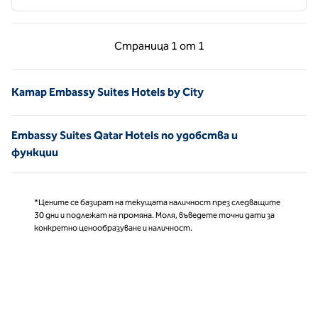
Предишна страница, 1 от 1
Следваща страни
Страница
1 от 1
Страница 1 от 1
Катар Embassy Suites Hotels by City
Embassy Suites Qatar Hotels по удобства и
функции
*Цените се базират на текущата наличност през следващите
30 дни и подлежат на промяна. Моля, въведете точни дати за
конкретно ценообразуване и наличност.