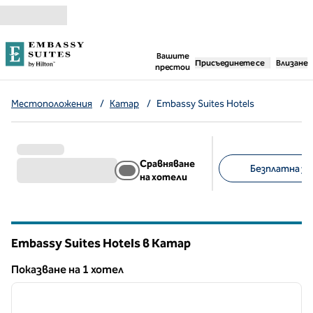
Прескачане към съдържанието
,
отваря нов раздел
Вашите
Присъединете се
Влизане
престои
Местоположения
/
Катар
/
Embassy Suites Hotels
Сравняване
Безплатна зак
на хотели
Предложени филт
Embassy Suites Hotels в Катар
Показване на 1 хотел
1
/
12
Показване на 1 хотел
предходно изображение
следв
1 от 12