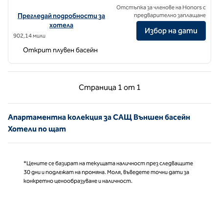
Отстъпка за членове на Honors с
Вижте подробности за хотела за Scout Living PCM – Placemakr A
Прегледай подробности за
предварително заплащане
хотела
Избор на дати
902,14 мили
Открит плувен басейн
Предишна страница, 1 от 1
Следваща страни
Страница
1 от 1
Страница 1 от 1
Апартаментна колекция за САЩ Външен басейн
Хотели по щат
*Цените се базират на текущата наличност през следващите
30 дни и подлежат на промяна. Моля, въведете точни дати за
конкретно ценообразуване и наличност.