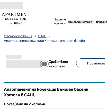
Прескачане към съдържанието
,
отваря нов раздел
Вашите
Присъединете се
Влизане
престои
Местоположения
/
САЩ
/
Апартаментна колекция Хотели с открит басейн
Сравняване
Приятел на д
на хотели
Предложени филт
Апартаментна колекция Външен басейн
Хотели в САЩ
Показване на 2 хотела
1
/
12
Показване на 2 хотела