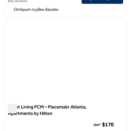
642,50 мили
Открит плувен басейн
1
/
12
предходно изображение
следв
1 от 12
Scout Living PCM – Placemakr Atlanta,
Apartments by Hilton
Scout Living PCM – Placemakr Atlanta, Apartments by Hilton
$170
От*