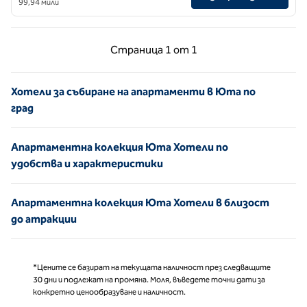
99,94 мили
Предишна страница, 1 от 1
Следваща страни
Страница
1 от 1
Страница 1 от 1
Хотели за събиране на апартаменти в Юта по
град
Апартаментна колекция Юта Хотели по
удобства и характеристики
Апартаментна колекция Юта Хотели в близост
до атракции
*Цените се базират на текущата наличност през следващите
30 дни и подлежат на промяна. Моля, въведете точни дати за
конкретно ценообразуване и наличност.