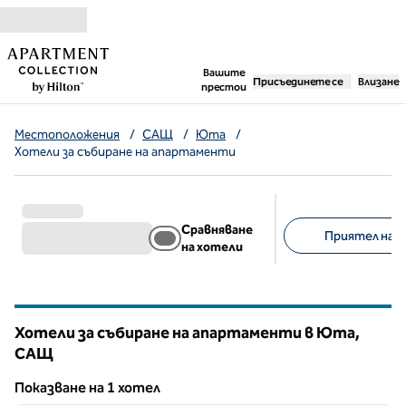
Прескачане към съдържанието
,
отваря нов раздел
Вашите
Присъединете се
Влизане
престои
Местоположения
/
САЩ
/
Юта
/
Хотели за събиране на апартаменти
Сравняване
Приятел на д
на хотели
Предложени филт
Хотели за събиране на апартаменти в Юта,
САЩ
Показване на 1 хотел
1
/
12
Показване на 1 хотел