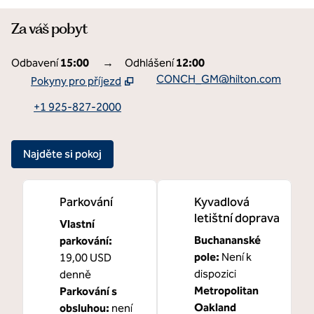
Za váš pobyt
Odbavení
15:00
→
Odhlášení
12:00
CONCH_GM@hilton.com
Pokyny pro příjezd
,
Otevře se nová karta
+1 925-827-2000
Najděte si pokoj
Parkování
Kyvadlová
letištní doprava
Vlastní
Buchananské
parkování
:
pole
:
Není k
19,00 USD
dispozici
denně
Metropolitan
Parkování s
Oakland
obsluhou
:
není