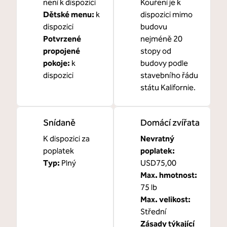
není k dispozici
Kouření je k
Dětské menu
:
k
dispozici mimo
dispozici
budovu
Potvrzené
nejméně 20
propojené
stopy od
pokoje
:
k
budovy podle
dispozici
stavebního řádu
státu Kalifornie.
Snídaně
Domácí zvířata
K dispozici za
Nevratný
poplatek
poplatek:
Typ:
Plný
USD75,00
Max. hmotnost:
75 lb
Max. velikost:
Střední
Zásady týkající