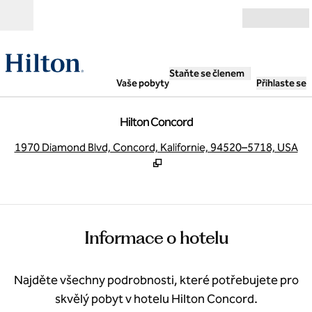
Přejít na obsah
Otevřít
Staňte se členem
Vaše pobyty
Přihlaste se
Hilton Concord
,
O
1970 Diamond Blvd, Concord, Kalifornie, 94520–5718, USA
Informace o hotelu
Najděte všechny podrobnosti, které potřebujete pro
skvělý pobyt v hotelu Hilton Concord.