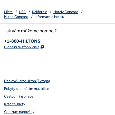
Místa
/
USA
/
Kalifornie
/
Hotely Concord
/
Hilton Concord
/
Informace o hotelu
Jak vám můžeme pomoci?
Telefon :
+1-800-HILTONS
,
Otevře se na nové kartě
Globální telefonní čísla
x
facebook
instagram
youtube
pinterest
,
otevře se nová karta
,
otevře se nová karta
,
otevře se nová karta
,
otevře se nová záložka
,
otevře se nová karta
Dárkové karty Hilton (Evropa)
Pobyty s domácím mazlíčkem
Cestovní inspirace
Kreditní karty
Centrum nápovědy