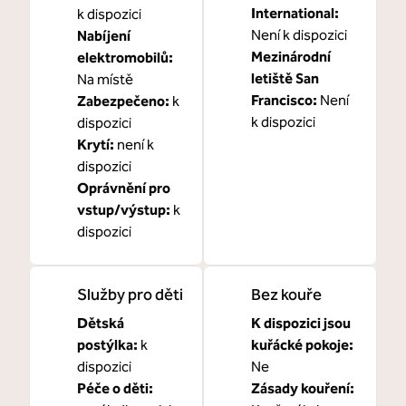
International
:
k dispozici
Není k dispozici
Nabíjení
Mezinárodní
elektromobilů
:
letiště San
Na místě
Francisco
:
Není
Zabezpečeno
:
k
k dispozici
dispozici
Krytí
:
není k
dispozici
Oprávnění pro
vstup/výstup
:
k
dispozici
Služby pro děti
Bez kouře
Dětská
K dispozici jsou
postýlka
:
k
kuřácké pokoje:
dispozici
Ne
Péče o děti
:
Zásady kouření: