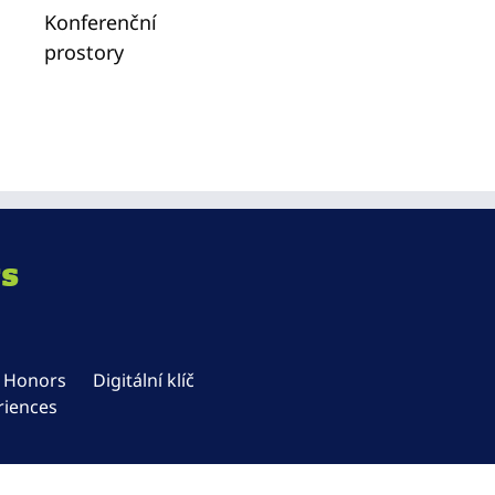
Konferenční
prostory
rs
n Honors
Digitální klíč
riences