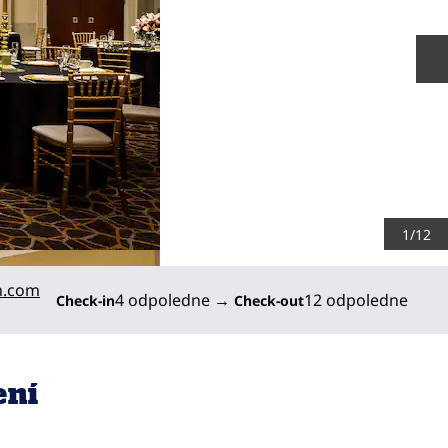
D
1
/
12
n.com
4 odpoledne
→
12 odpoledne
Check-in
Check-out
ení