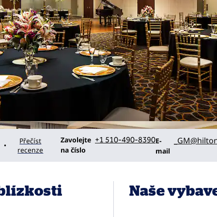
Volejte
E-mailNWKBD
Zavolejte
+1 510-490-8390
_GM
@hilto
Přečíst
E-
•
recenze
na číslo
mail
blízkosti
Naše vybav