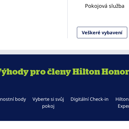
Pokojová služba
Veškeré vybavení
ýhody pro členy Hilton Hono
nostní body
Vyberte si svůj
Digitální Check-in
Hilto
pokoj
Expe