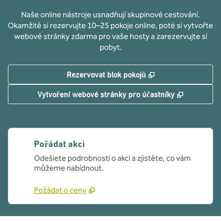
Naše online nástroje usnadňují skupinové cestování.
Okamžitě si rezervujte 10–25 pokoje online, poté si vytvořte
webové stránky zdarma pro vaše hosty a zarezervujte si
pobyt.
,
Otevře se na nové
Rezervovat blok pokojů
,
Otevře se
Vytvoření webové stránky pro účastníky
Pořádat akci
Odešlete podrobnosti o akci a zjistěte, co vám
můžeme nabídnout.
Požádat o ceny