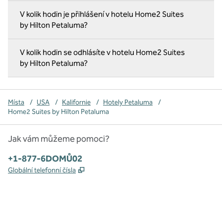
V kolik hodin je přihlášení v hotelu Home2 Suites
by Hilton Petaluma?
V kolik hodin se odhlásíte v hotelu Home2 Suites
by Hilton Petaluma?
Místa
/
USA
/
Kalifornie
/
Hotely Petaluma
/
Home2 Suites by Hilton Petaluma
Jak vám můžeme pomoci?
Telefon:
+1-877-6DOMŮ02
,
Otevře se na nové kartě
Globální telefonní čísla
x
facebook
instagram
,
otevře se nová karta
,
otevře se nová karta
,
otevře se nová karta