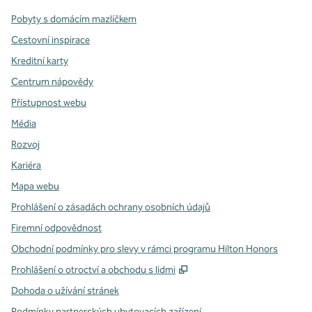
Pobyty s domácím mazlíčkem
Cestovní inspirace
Kreditní karty
Centrum nápovědy
Přístupnost webu
Média
Rozvoj
Kariéra
Mapa webu
Prohlášení o zásadách ochrany osobních údajů
Firemní odpovědnost
Obchodní podmínky pro slevy v rámci programu Hilton Honors
,
Otevře se na nové kartě
Prohlášení o otroctví a obchodu s lidmi
Dohoda o užívání stránek
Podmínky partnerských ubytovacích zařízení