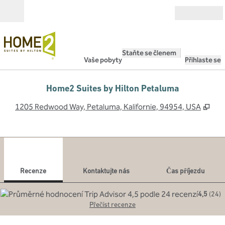
Přejít na obsah
Otevřít
Staňte se členem
Vaše pobyty
Přihlaste se
Home2 Suites by Hilton Petaluma
,
Ote
1205 Redwood Way, Petaluma, Kalifornie, 94954, USA
1
/
12
předchozí obrázek
dalš
1 z 12
Kontaktujte nás
Recenze
Kontaktujte nás
Čas příjezdu
4,5
(
24
)
Přečíst recenze