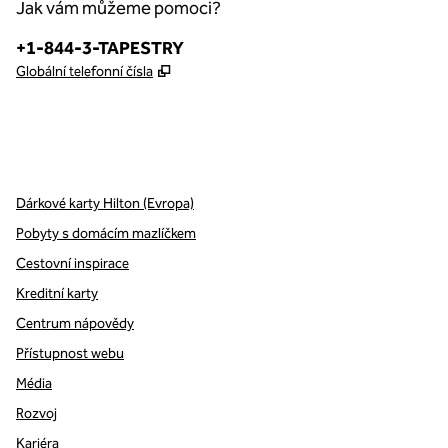
Jak vám můžeme pomoci?
Telefon:
+1-844-3-TAPESTRY
,
Otevře se na nové kartě
Globální telefonní čísla
x
facebook
instagram
,
otevře se nová karta
,
otevře se nová karta
,
otevře se nová karta
Dárkové karty Hilton (Evropa)
Pobyty s domácím mazlíčkem
Cestovní inspirace
Kreditní karty
Centrum nápovědy
Přístupnost webu
Média
Rozvoj
Kariéra