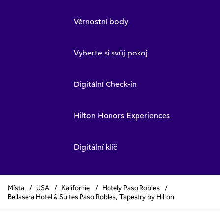
Věrnostní body
Vyberte si svůj pokoj
Digitální Check-in
Hilton Honors Experiences
Digitální klíč
Místa
/
USA
/
Kalifornie
/
Hotely Paso Robles
/
Bellasera Hotel & Suites Paso Robles, Tapestry by Hilton