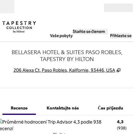
Přejít na obsah
Otevřít
Staňte se členem
Vaše pobyty
Přihlaste se
BELLASERA HOTEL & SUITES PASO ROBLES,
TAPESTRY BY HILTON
,
Otevř
206 Alexa Ct, Paso Robles, Kalifornie, 93446, USA
1 z 12
1
/
12
předchozí obrázek
další obrázek
Kontaktujte nás
Recenze
Kontaktujte nás
Čas příjezdu
4,3
(
938
)