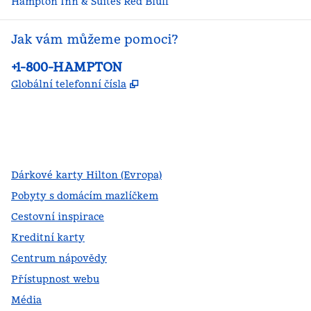
Hampton Inn & Suites Red Bluff
Jak vám můžeme pomoci?
Telefon:
+1-800-HAMPTON
,
Otevře se na nové kartě
Globální telefonní čísla
facebook
x
instagram
,
otevře se nová karta
,
otevře se nová karta
,
otevře se nová karta
Dárkové karty Hilton (Evropa)
Pobyty s domácím mazlíčkem
Cestovní inspirace
Kreditní karty
Centrum nápovědy
Přístupnost webu
Média