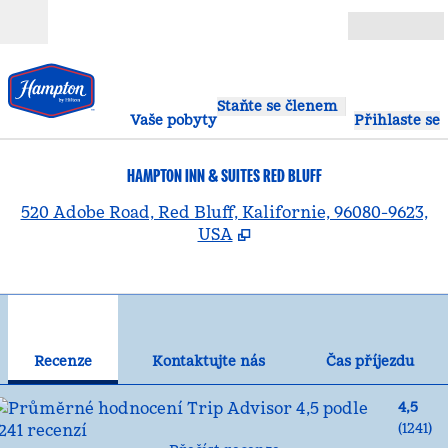
Přejít na obsah
Otevřít
Staňte se členem
Vaše pobyty
Přihlaste se
HAMPTON INN & SUITES RED BLUFF
,
O
520 Adobe Road, Red Bluff, Kalifornie, 96080-9623,
USA
1
/
12
předchozí obrázek
dal
1 z 12
Kontaktujte nás
Recenze
Kontaktujte nás
Čas příjezdu
4,5
(
1241
)