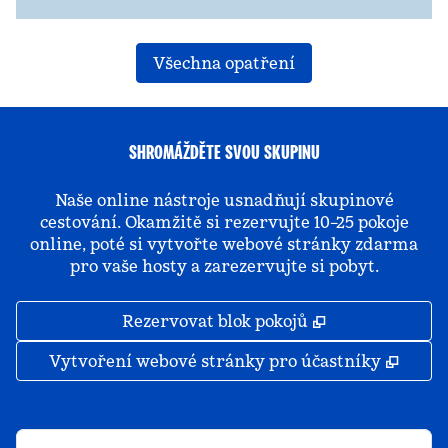
Všechna opatření
SHROMÁŽDĚTE SVOU SKUPINU
Naše online nástroje usnadňují skupinové
cestování. Okamžitě si rezervujte 10–25 pokoje
online, poté si vytvořte webové stránky zdarma
pro vaše hosty a zarezervujte si pobyt.
,
Otevře se na 
Rezervovat blok pokojů
,
Otevř
Vytvoření webové stránky pro účastníky