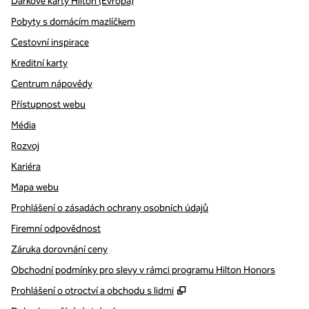
Dárkové karty Hilton (Evropa)
Pobyty s domácím mazlíčkem
Cestovní inspirace
Kreditní karty
Centrum nápovědy
Přístupnost webu
Média
Rozvoj
Kariéra
Mapa webu
Prohlášení o zásadách ochrany osobních údajů
Firemní odpovědnost
Záruka dorovnání ceny
Obchodní podmínky pro slevy v rámci programu Hilton Honors
,
Otevře se na nové kartě
Prohlášení o otroctví a obchodu s lidmi