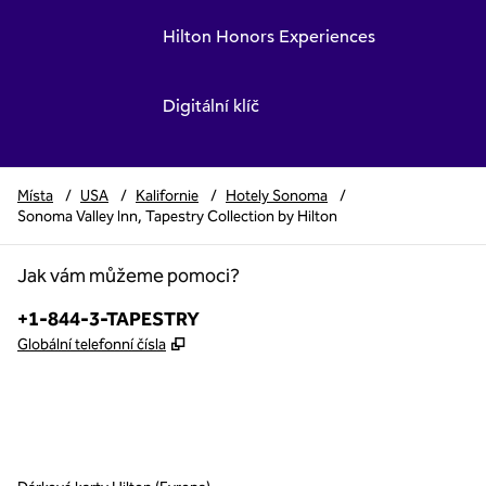
Hilton Honors Experiences
Digitální klíč
Místa
/
USA
/
Kalifornie
/
Hotely Sonoma
/
Sonoma Valley Inn, Tapestry Collection by Hilton
Jak vám můžeme pomoci?
Telefon:
+1-844-3-TAPESTRY
,
Otevře se na nové kartě
Globální telefonní čísla
x
facebook
instagram
,
otevře se nová karta
,
otevře se nová karta
,
otevře se nová karta