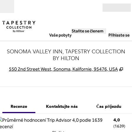
Přejít na obsah
Otevřít
Staňte se členem
Vaše pobyty
Přihlaste se
SONOMA VALLEY INN, TAPESTRY COLLECTION
BY HILTON
,
Ote
550 2nd Street West, Sonoma, Kalifornie, 95476, USA
1 z 11
1
/
11
předchozí obrázek
další obrázek
Kontaktujte nás
Recenze
Kontaktujte nás
Čas příjezdu
4,0
(
1639
)