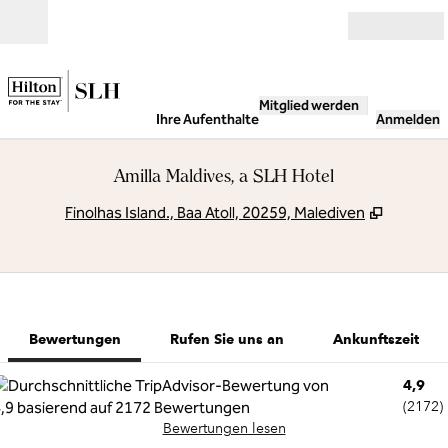
Weiter zum Inhalt
Geöffnet
Mitglied werden
Ihre Aufenthalte
Anmelden
Amilla Maldives, a SLH Hotel
,
Öffnet e
Finolhas Island., Baa Atoll, 20259, Malediven
1 von 12
1
/
12
Vorheriges Bild
Nächstes Bild
Rufen Sie uns an
Bewertungen
Rufen Sie uns an
Ankunftszeit
4,9
(
2172
)
Bewertungen lesen