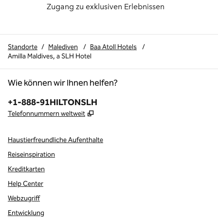
Zugang zu exklusiven Erlebnissen
Standorte
/
Malediven
/
Baa Atoll Hotels
/
Amilla Maldives, a SLH Hotel
Wie können wir Ihnen helfen?
Telefon:
+1-888-91HILTONSLH
,
Öffnet eine neue Registerkarte
Telefonnummern weltweit
Haustierfreundliche Aufenthalte
Reiseinspiration
Kreditkarten
Help Center
Webzugriff
Entwicklung