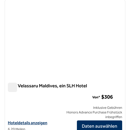
Vorheriges Bild
nächste
1 von 6
Niva Velassaru Maldives, ein SLH Hotel
Niva Velassaru Maldives, ein SLH Hotel
$306
Von*
Inklusive Gebühren
Honors Advance Purchase Frühstück
inbegriffen
Hoteldetails für Niva Velassaru Maldives, a SLH Hotel anzeigen
Hoteldetails anzeigen
Daten auswählen
6,20 Meilen