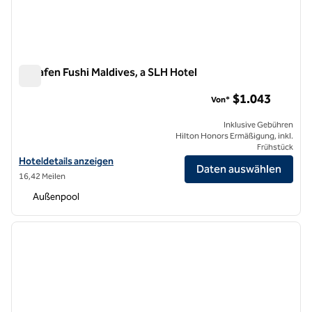
Huvafen Fushi Maldives, a SLH Hotel
Huvafen Fushi Maldives, a SLH Hotel
$1.043
Von*
Inklusive Gebühren
Hilton Honors Ermäßigung, inkl.
Frühstück
Hoteldetails für Huvafen Fushi Maldives, a SLH Hotel anzeigen
Hoteldetails anzeigen
Daten auswählen
16,42 Meilen
Außenpool
1
/
12
Vorheriges Bild
nächste
1 von 12