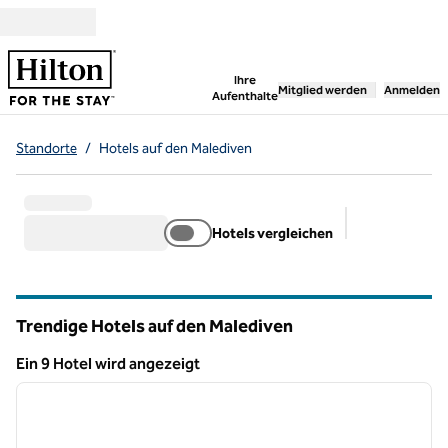
Weiter zum Inhalt
,
öffnet neue Registerka
Ihre
Mitglied werden
Anmelden
Aufenthalte
Standorte
/
Hotels auf den Malediven
Hotels vergleichen
Empfohlene Fi
Trendige Hotels auf den Malediven
Ein 9 Hotel wird angezeigt
1
/
13
Ein 9 Hotel wird angezeigt
Vorheriges Bild
nächste
1 von 13