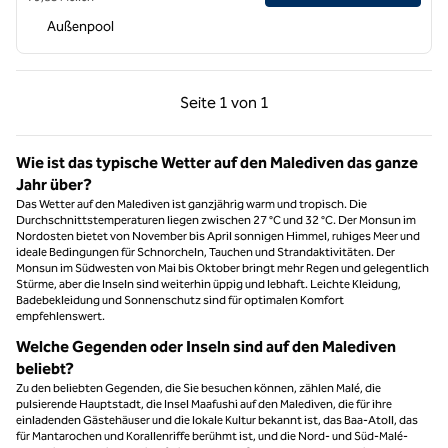
Außenpool
Vorherige Seite, 1 von 1
Nächste Seite, 1 von
Seite
1 von 1
Seite 1 von 1
Wie ist das typische Wetter auf den Malediven das ganze
Jahr über?
Das Wetter auf den Malediven ist ganzjährig warm und tropisch. Die
Durchschnittstemperaturen liegen zwischen 27 °C und 32 °C. Der Monsun im
Nordosten bietet von November bis April sonnigen Himmel, ruhiges Meer und
ideale Bedingungen für Schnorcheln, Tauchen und Strandaktivitäten. Der
Monsun im Südwesten von Mai bis Oktober bringt mehr Regen und gelegentlich
Stürme, aber die Inseln sind weiterhin üppig und lebhaft. Leichte Kleidung,
Badebekleidung und Sonnenschutz sind für optimalen Komfort
empfehlenswert.
Welche Gegenden oder Inseln sind auf den Malediven
beliebt?
Zu den beliebten Gegenden, die Sie besuchen können, zählen Malé, die
pulsierende Hauptstadt, die Insel Maafushi auf den Malediven, die für ihre
einladenden Gästehäuser und die lokale Kultur bekannt ist, das Baa-Atoll, das
für Mantarochen und Korallenriffe berühmt ist, und die Nord- und Süd-Malé-