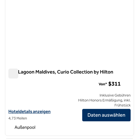
SAii Lagoon Maldives, Curio Collection by Hilton
SAii Lagoon Maldives, Curio Collection by Hilton
$311
Von*
Inklusive Gebühren
Hilton Honors Ermäßigung, inkl.
Frühstück
Hoteldetails für SAii Lagoon Maldives, Curio Collection by Hilton anz
Hoteldetails anzeigen
Daten auswählen
4,73 Meilen
Außenpool
1
/
6