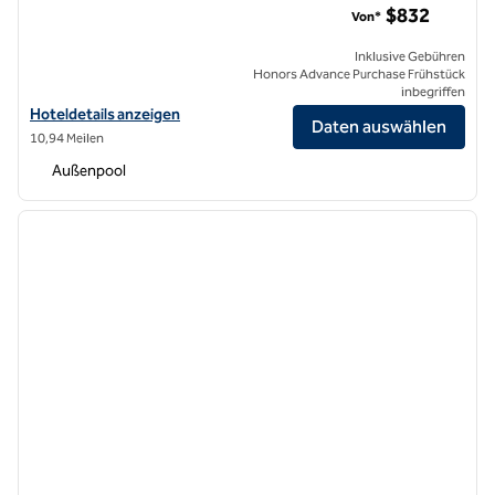
$832
Von*
Inklusive Gebühren
Honors Advance Purchase Frühstück
inbegriffen
Hoteldetails für das Hilton Maldives Amingiri Resort & Spa anzeigen
Hoteldetails anzeigen
Daten auswählen
10,94 Meilen
Außenpool
1
/
13
Vorheriges Bild
nächste
1 von 13