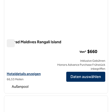
Conrad Maldives Rangali Island
Conrad Maldives Rangali Island
$660
Von*
Inklusive Gebühren
Honors Advance Purchase Frühstück
inbegriffen
Hoteldetails für Conrad Maldives Rangali Island anzeigen
Hoteldetails anzeigen
Daten auswählen
66,53 Meilen
Außenpool
1
/
12
Vorheriges Bild
nächste
1 von 12