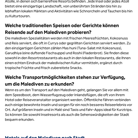
Atolle, in denen sich barrierefreie Resorts befinden. Jede Insel oder jedes Atoll
bietet eine einzigartige Landschaft, von unberührten Stränden bis hin zu
lebhaften lokalen Märkten und Aktivitäten wie Schnorcheln und Tauchen bis hin
zu Kulturtouren.
Welche traditionellen Speisen oder Gerichte können
Reisende auf den Malediven probieren?
Die malediven Spezialitäten werden mit frischen Meeresfrüchten, Kokosnuss
und Reis serviert, die oft in Currys oder gegrillten Gerichten serviert werden. Zu
den einzigartigen Gerichten zählen Mas huni (Tuna-Salat mit Kokosnuss),
Garudhiya (eine duftende Fischsuppe) und Roshi (Fladenbrot). Sie finden diese
sowohl in den Resortrestaurants als auch in den lokalen Restaurants, die Ihnen
einen echten Eindruck der maledivischen Kultur vermitteln, ergänzt durch
tropische Früchte und frisch zubereitete Snacks.
Welche Transportmöglichkeiten stehen zur Verfügung,
um die Malediven zu erkunden?
Wenn es um den Transport auf den Malediven geht, gelangen Sie vor allem mit
dem Speedboot, dem Wasserflugzeug oder Inlandsflügen, die oft von Ihrem
Hotel oder Reiseveranstalter organisiert werden. Öffentliche Fähren verbinden
auch einige bewohnte Inseln und sorgen für ein noch besseres Reiseerlebnis vor
Ort. Auf größeren Inseln und in Malé sind Taxis und Fahr-Apps ideal für Kurztrips.
So können Sie sowohl Inselresorts als auch die Sehenswürdigkeiten der Stadt
bequem erkunden.
Hotels auf den Malediven nach Stadt