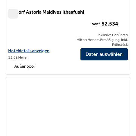
Waldorf Astoria Maldives Ithaafushi
Waldorf Astoria Maldives Ithaafushi
$2.534
Von*
Inklusive Gebühren
Hilton Honors Ermäßigung, inkl.
Frühstück
Hoteldetails für Waldorf Astoria Maldives Ithaafushi anzeigen
Hoteldetails anzeigen
Daten auswählen
13,62 Meilen
Außenpool
1
/
13
Vorheriges Bild
nächste
1 von 13