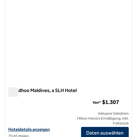
Vorheriges Bild
nächste
1 von 13
Milaidhoo Maldives, a SLH Hotel
Milaidhoo Maldives, a SLH Hotel
$1.307
Von*
Inklusive Gebühren
Hilton Honors Ermäßigung, inkl.
Frühstück
Hoteldetails für Milaidhoo Maldives, a SLH Hotel anzeigen
Hoteldetails anzeigen
Daten auswählen
79,85 Meilen