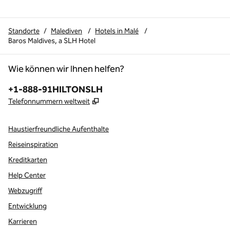
Standorte
/
Malediven
/
Hotels in Malé
/
Baros Maldives, a SLH Hotel
Wie können wir Ihnen helfen?
Telefon:
+1-888-91HILTONSLH
,
Öffnet eine neue Registerkarte
Telefonnummern weltweit
Haustierfreundliche Aufenthalte
Reiseinspiration
Kreditkarten
Help Center
Webzugriff
Entwicklung
Karrieren