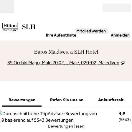
Weiter zum Inhalt
Geöffnet
Mitglied werden
Ihre Aufenthalte
Anmelden
Baros Maldives, a SLH Hotel
,
Öf
39 Orchid Magu, Male 20 02, ., Male, 020-02, Malediven
1 von 12
1
/
12
Vorheriges Bild
Nächstes Bild
Rufen Sie uns an
Bewertungen
Rufen Sie uns an
Ankunftszeit
4,9
(
5543
)
Bewertungen lesen