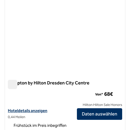
Hampton by Hilton Dresden City Centre
Hampton by Hilton Dresden City Centre
68€
Von*
Hilton Hilton Sale Honors
Hoteldetails für Hampton by Hilton Dresden City Centre anzeigen
Hoteldetails anzeigen
Daten auswählen
0,44 Meilen
Frühstück im Preis inbegriffen