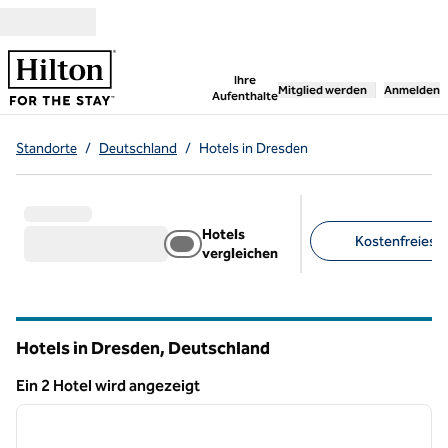
Weiter zum Inhalt
,
öffnet neue Registerka
Ihre
Mitglied werden
Anmelden
Aufenthalte
Standorte
/
Deutschland
/
Hotels in Dresden
Hotels
Kostenfreies F
vergleichen
Empfohlene Filter
Hotels in Dresden, Deutschland
Ein 2 Hotel wird angezeigt
1
/
12
Ein 2 Hotel wird angezeigt
Vorheriges Bild
nächste
1 von 12