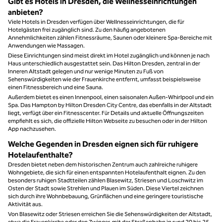
Gibt es Hotels in Dresden, die Wellnesseinrichtungen
anbieten?
Viele Hotels in Dresden verfügen über Wellnesseinrichtungen, die für
Hotelgästen frei zugänglich sind. Zu den häufig angebotenen
Annehmlichkeiten zählen Fitnessräume, Saunen oder kleinere Spa-Bereiche mit
Anwendungen wie Massagen.
Diese Einrichtungen sind meist direkt im Hotel zugänglich und können je nach
Haus unterschiedlich ausgestattet sein. Das Hilton Dresden, zentral in der
Inneren Altstadt gelegen und nur wenige Minuten zu Fuß von
Sehenswürdigkeiten wie der Frauenkirche entfernt, umfasst beispielsweise
einen Fitnessbereich und eine Sauna.
Außerdem bietet es einen Innenpool, einen saisonalen Außen-Whirlpool und ein
Spa. Das Hampton by Hilton Dresden City Centre, das ebenfalls in der Altstadt
liegt, verfügt über ein Fitnesscenter. Für Details und aktuelle Öffnungszeiten
empfiehlt es sich, die offizielle Hilton Webseite zu besuchen oder in der Hilton
App nachzusehen.
Welche Gegenden in Dresden eignen sich für ruhigere
Hotelaufenthalte?
Dresden bietet neben dem historischen Zentrum auch zahlreiche ruhigere
Wohngebiete, die sich für einen entspannten Hotelaufenthalt eignen. Zu den
besonders ruhigen Stadtteilen zählen Blasewitz, Striesen und Loschwitz im
Osten der Stadt sowie Strehlen und Plauen im Süden. Diese Viertel zeichnen
sich durch ihre Wohnbebauung, Grünflächen und eine geringere touristische
Aktivität aus.
Von Blasewitz oder Striesen erreichen Sie die Sehenswürdigkeiten der Altstadt,
etwa die Frauenkirche oder den Zwinger, mit der Straßenbahn in rund 20 bis 25