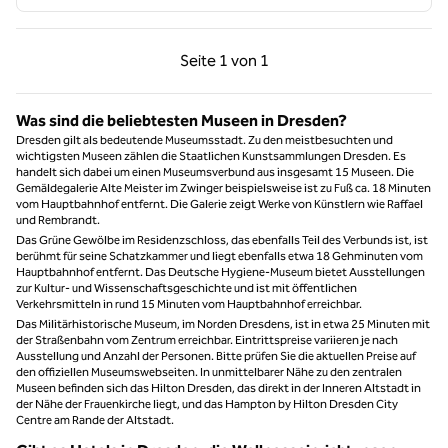
Vorherige Seite, 1 von 1
Nächste Seite, 1 von
Seite
1 von 1
Seite 1 von 1
Was sind die beliebtesten Museen in Dresden?
Dresden gilt als bedeutende Museumsstadt. Zu den meistbesuchten und
wichtigsten Museen zählen die Staatlichen Kunstsammlungen Dresden. Es
handelt sich dabei um einen Museumsverbund aus insgesamt 15 Museen. Die
Gemäldegalerie Alte Meister im Zwinger beispielsweise ist zu Fuß ca. 18 Minuten
vom Hauptbahnhof entfernt. Die Galerie zeigt Werke von Künstlern wie Raffael
und Rembrandt.
Das Grüne Gewölbe im Residenzschloss, das ebenfalls Teil des Verbunds ist, ist
berühmt für seine Schatzkammer und liegt ebenfalls etwa 18 Gehminuten vom
Hauptbahnhof entfernt. Das Deutsche Hygiene-Museum bietet Ausstellungen
zur Kultur- und Wissenschaftsgeschichte und ist mit öffentlichen
Verkehrsmitteln in rund 15 Minuten vom Hauptbahnhof erreichbar.
Das Militärhistorische Museum, im Norden Dresdens, ist in etwa 25 Minuten mit
der Straßenbahn vom Zentrum erreichbar. Eintrittspreise variieren je nach
Ausstellung und Anzahl der Personen. Bitte prüfen Sie die aktuellen Preise auf
den offiziellen Museumswebseiten. In unmittelbarer Nähe zu den zentralen
Museen befinden sich das Hilton Dresden, das direkt in der Inneren Altstadt in
der Nähe der Frauenkirche liegt, und das Hampton by Hilton Dresden City
Centre am Rande der Altstadt.