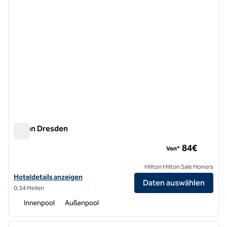
Hilton Dresden
Hilton Dresden
84€
Von*
Hilton Hilton Sale Honors
Hoteldetails für das Hilton Dresden anzeigen
Hoteldetails anzeigen
Daten auswählen
0,34 Meilen
Innenpool
Außenpool
1
/
12
Vorheriges Bild
nächste
1 von 12