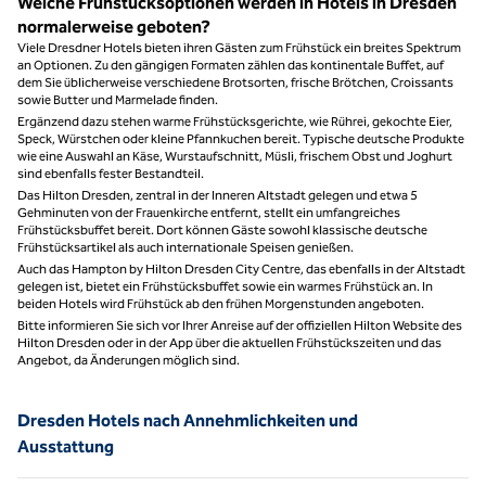
Welche Frühstücksoptionen werden in Hotels in Dresden
normalerweise geboten?
Viele Dresdner Hotels bieten ihren Gästen zum Frühstück ein breites Spektrum
an Optionen. Zu den gängigen Formaten zählen das kontinentale Buffet, auf
dem Sie üblicherweise verschiedene Brotsorten, frische Brötchen, Croissants
sowie Butter und Marmelade finden.
Ergänzend dazu stehen warme Frühstücksgerichte, wie Rührei, gekochte Eier,
Speck, Würstchen oder kleine Pfannkuchen bereit. Typische deutsche Produkte
wie eine Auswahl an Käse, Wurstaufschnitt, Müsli, frischem Obst und Joghurt
sind ebenfalls fester Bestandteil.
Das Hilton Dresden, zentral in der Inneren Altstadt gelegen und etwa 5
Gehminuten von der Frauenkirche entfernt, stellt ein umfangreiches
Frühstücksbuffet bereit. Dort können Gäste sowohl klassische deutsche
Frühstücksartikel als auch internationale Speisen genießen.
Auch das Hampton by Hilton Dresden City Centre, das ebenfalls in der Altstadt
gelegen ist, bietet ein Frühstücksbuffet sowie ein warmes Frühstück an. In
beiden Hotels wird Frühstück ab den frühen Morgenstunden angeboten.
Bitte informieren Sie sich vor Ihrer Anreise auf der offiziellen Hilton Website des
Hilton Dresden oder in der App über die aktuellen Frühstückszeiten und das
Angebot, da Änderungen möglich sind.
Dresden Hotels nach Annehmlichkeiten und
Ausstattung