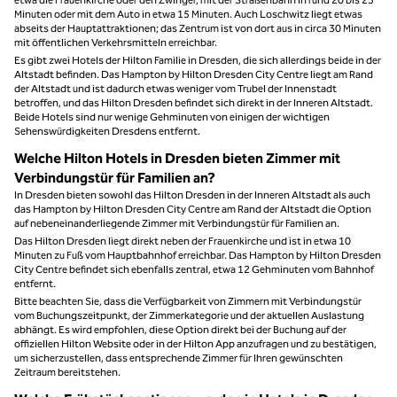
Minuten oder mit dem Auto in etwa 15 Minuten. Auch Loschwitz liegt etwas
abseits der Hauptattraktionen; das Zentrum ist von dort aus in circa 30 Minuten
mit öffentlichen Verkehrsmitteln erreichbar.
Es gibt zwei Hotels der Hilton Familie in Dresden, die sich allerdings beide in der
Altstadt befinden. Das Hampton by Hilton Dresden City Centre liegt am Rand
der Altstadt und ist dadurch etwas weniger vom Trubel der Innenstadt
betroffen, und das Hilton Dresden befindet sich direkt in der Inneren Altstadt.
Beide Hotels sind nur wenige Gehminuten von einigen der wichtigen
Sehenswürdigkeiten Dresdens entfernt.
Welche Hilton Hotels in Dresden bieten Zimmer mit
Verbindungstür für Familien an?
In Dresden bieten sowohl das Hilton Dresden in der Inneren Altstadt als auch
das Hampton by Hilton Dresden City Centre am Rand der Altstadt die Option
auf nebeneinanderliegende Zimmer mit Verbindungstür für Familien an.
Das Hilton Dresden liegt direkt neben der Frauenkirche und ist in etwa 10
Minuten zu Fuß vom Hauptbahnhof erreichbar. Das Hampton by Hilton Dresden
City Centre befindet sich ebenfalls zentral, etwa 12 Gehminuten vom Bahnhof
entfernt.
Bitte beachten Sie, dass die Verfügbarkeit von Zimmern mit Verbindungstür
vom Buchungszeitpunkt, der Zimmerkategorie und der aktuellen Auslastung
abhängt. Es wird empfohlen, diese Option direkt bei der Buchung auf der
offiziellen Hilton Website oder in der Hilton App anzufragen und zu bestätigen,
um sicherzustellen, dass entsprechende Zimmer für Ihren gewünschten
Zeitraum bereitstehen.