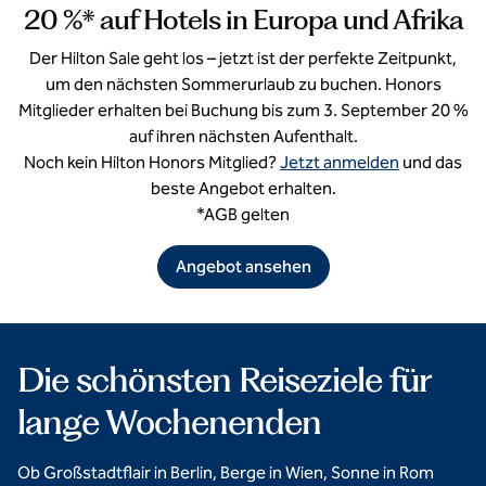
Aulus Lindos
20 %* auf Hotels in Europa und Afrika
Rhodes
Resort, Curio
Der Hilton Sale geht los – jetzt ist der perfekte Zeitpunkt,
Collection by
Hilton
um den nächsten Sommerurlaub zu buchen. Honors
Mitglieder erhalten bei Buchung bis zum 3. September 20 %
auf ihren nächsten Aufenthalt.
Noch kein Hilton Honors Mitglied?
Jetzt anmelden
und das
beste Angebot erhalten.
*AGB gelten
Angebot ansehen
Die schönsten Reiseziele für
lange Wochenenden
Ob Großstadtflair in Berlin, Berge in Wien, Sonne in Rom