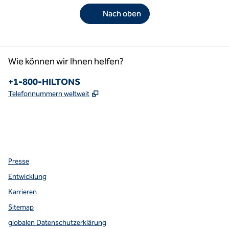
Nach oben
Wie können wir Ihnen helfen?
Telefon:
+1-800-HILTONS
,
Öffnet eine neue Registerkarte
Telefonnummern weltweit
Facebook
x
Instagram
,
Öffnet eine neue Registerkarte
,
Öffnet eine neue Registerkarte
,
Öffnet eine neue Registerkarte
Presse
Entwicklung
Karrieren
Sitemap
globalen Datenschutzerklärung