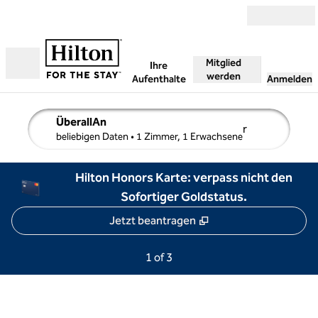
Weiter zum Inhalt
Mitglied
Ihre
werden
Geöffnet
Aufenthalte
Anmelden
ÜberallAn
r
Suchdetails bearbeiten, Beliebige Daten, 1 Zimmer, 1 Er
beliebigen Daten
• 1 Zimmer, 1 Erwachsene
Hilton Honors Karte: verpass nicht den
Sofortiger Goldstatus.
,
Opens new tab
Jetzt beantragen
Previous Page, 3 of 3
Next Page, 2 of 3
1 of 3
Page 1 of 3
1
/
5
previous image
next i
1 of 5