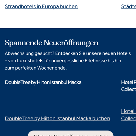
Strandhotels in Europa buchen
Städt
Spannende Neueröffnungen
Abwechslung gesucht? Entdecken Sie unsere neuen Hotels
– von Luxushotels für unvergessliche Erlebnisse bis hin
zum perfekten Wochenende.
DoubleTree by Hilton Istanbul Macka
Hotel P
Collect
Hotel 
DoubleTree by Hilton Istanbul Macka buchen
Collec