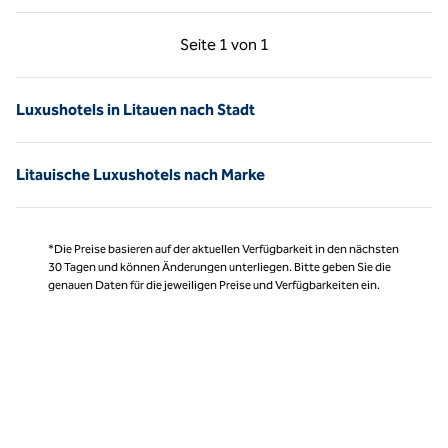
Vorherige Seite, 1 von 1
Nächste Seite, 1 von
Seite
1 von 1
Seite 1 von 1
Luxushotels in Litauen nach Stadt
Litauische Luxushotels nach Marke
*Die Preise basieren auf der aktuellen Verfügbarkeit in den nächsten
30 Tagen und können Änderungen unterliegen. Bitte geben Sie die
genauen Daten für die jeweiligen Preise und Verfügbarkeiten ein.