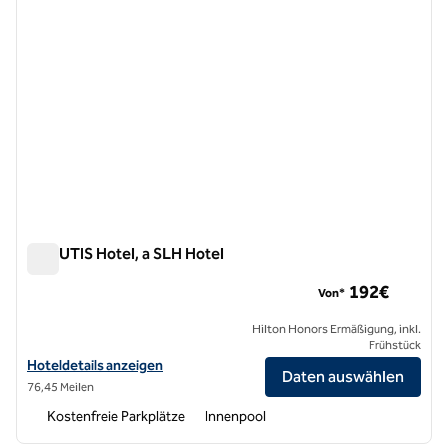
NARUTIS Hotel, a SLH Hotel
NARUTIS Hotel, a SLH Hotel
192€
Von*
Hilton Honors Ermäßigung, inkl.
Frühstück
Hoteldetails für das NARUTIS Hotel, a SLH Hotel anzeigen
Hoteldetails anzeigen
Daten auswählen
76,45 Meilen
Kostenfreie Parkplätze
Innenpool