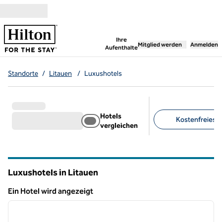
Weiter zum Inhalt
,
öffnet neue Registerka
Ihre
Mitglied werden
Anmelden
Aufenthalte
Standorte
/
Litauen
/
Luxushotels
Hotels
Kostenfreies Pa
vergleichen
Empfohlene Filter
Luxushotels in Litauen
Ein Hotel wird angezeigt
1
/
12
Ein Hotel wird angezeigt
Vorheriges Bild
nächste
1 von 12