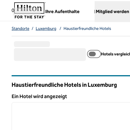
Weiter zum Inhalt
,
öffnet neue Registerkarte
0
Ihre Aufenthalte
Mitglied werden
Standorte
/
Luxemburg
/
Haustierfreundliche Hotels
Hotels verglei
Haustierfreundliche Hotels in Luxemburg
Ein Hotel wird angezeigt
1
Ein Hotel wird angezeigt
Vorheriges Bild
1 von 12