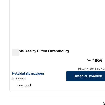
DoubleTree by Hilton Luxembourg
DoubleTree by Hilton Luxembourg
96€
Von*
Hilton Hilton Sale Ho
Hoteldetails für DoubleTree by Hilton Luxembourg anzeigen
Hoteldetails anzeigen
Daten auswählen
9,78 Meilen
Innenpool
Vorhe
S