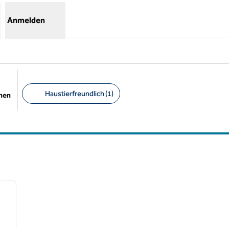
Anmelden
Haustierfreundlich (1)
chen
Empfohlene Filter
/
12
nächstes Bild