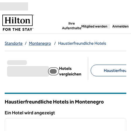
Weiter zum Inhalt
,
öffnet neue Registerka
Ihre
Mitglied werden
Anmelden
Aufenthalte
Standorte
/
Montenegro
/
Haustierfreundliche Hotels
Hotels
Haustierfreundl
vergleichen
Empfohlene Filter
Haustierfreundliche Hotels in Montenegro
Ein Hotel wird angezeigt
1
/
12
Ein Hotel wird angezeigt
Vorheriges Bild
nächste
1 von 12