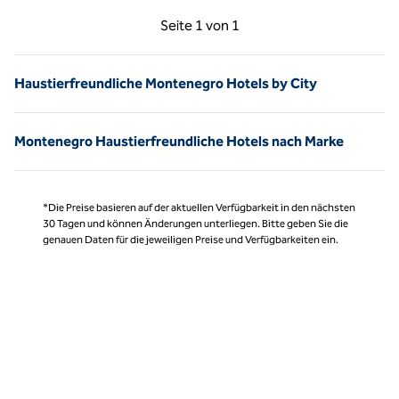
Vorherige Seite, 1 von 1
Nächste Seite, 1 von
Seite
1 von 1
Seite 1 von 1
Haustierfreundliche Montenegro Hotels by City
Montenegro Haustierfreundliche Hotels nach Marke
*Die Preise basieren auf der aktuellen Verfügbarkeit in den nächsten
30 Tagen und können Änderungen unterliegen. Bitte geben Sie die
genauen Daten für die jeweiligen Preise und Verfügbarkeiten ein.