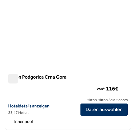
Hilton Podgorica Crna Gora
Hilton Podgorica Crna Gora
116€
Von*
Hilton Hilton Sale Honors
Hoteldetails für Hilton Podgorica Crna Gora anzeigen
Hoteldetails anzeigen
Daten auswählen
23,47 Meilen
Innenpool