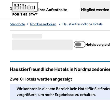
Weiter zum Inhalt
,
öffnet neue Registerkarte
0
Ihre Aufenthalte
Mitglied werden
Standorte
/
Nordmazedonien
/
Haustierfreundliche Hotels
Hotels verglei
Haustierfreundliche Hotels in Nordmazedonie
Zwei 0 Hotels werden angezeigt
Wir konnten in diesem Bereich kein Hotel für Sie finden. P
Wir konnten in diesem Bereich kein Hotel für Sie finde
vergrößern, um mehr Ergebnisse zu erhalten.