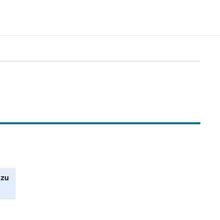
vergrößern, um mehr Ergebnisse zu erhalten.
 zu