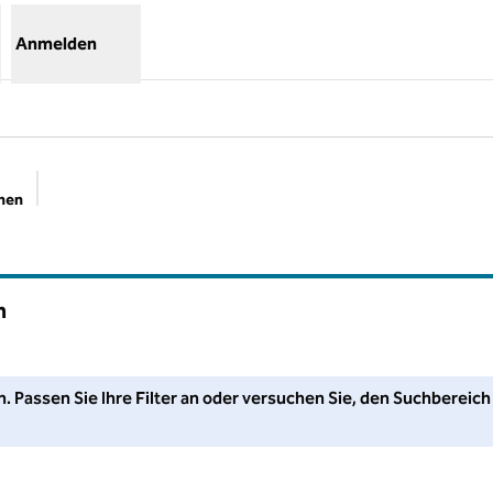
Anmelden
chen
Empfohlene Filter
n
assen Sie Ihre Filter an oder versuchen Sie, den Suchbereich zu 
n. Passen Sie Ihre Filter an oder versuchen Sie, den Suchbereich