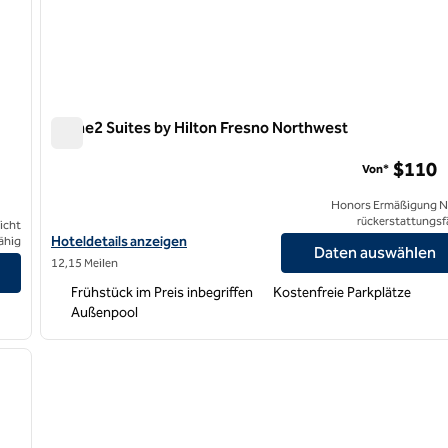
Home2 Suites by Hilton Fresno Northwest
Home2 Suites by Hilton Fresno Northwest
$110
Von*
Honors Ermäßigung N
rückerstattungsf
icht
Hoteldetails für Home2 Suites by Hilton Fresno Northwest anze
Hoteldetails anzeigen
ähig
Daten auswählen
ion Center anzeigen
12,15 Meilen
Frühstück im Preis inbegriffen
Kostenfreie Parkplätze
Außenpool
/
12
nächstes Bild