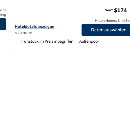
$174
icht
Von*
ähig
Hilton Honors Ermäßi
Hoteldetails für Homewood Suites by Hilton Fresno anzeigen
Hoteldetails anzeigen
Daten auswählen
4,70 Meilen
Frühstück im Preis inbegriffen
Außenpool
/
12
nächstes Bild
Vorheriges Bild
1 von 8