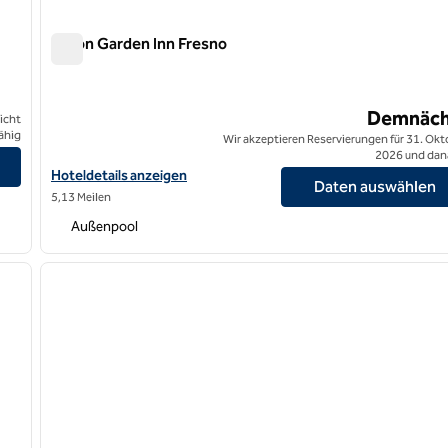
Hilton Garden Inn Fresno
Hilton Garden Inn Fresno
Demnäch
icht
ähig
Wir akzeptieren Reservierungen für 31. Okt
2026 und dan
Hoteldetails für Hilton Garden Inn Fresno anzeigen
Hoteldetails anzeigen
Daten auswählen
5,13 Meilen
Außenpool
/
12
1
nächstes Bild
Vorheriges Bild
1 von 11