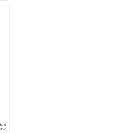
nächstes Bild
icht
ähig