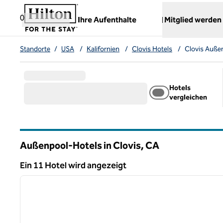
Weiter zum Inhalt
,
öffnet neue Registerkarte
0
Ihre Aufenthalte
Mitglied werden
Standorte
/
USA
/
Kalifornien
/
Clovis Hotels
/
Clovis Auße
Hotels
vergleichen
Außenpool-Hotels in Clovis,
CA
Kalifornien
Ein 11 Hotel wird angezeigt
1
Ein 11 Hotel wird angezeigt
Vorheriges Bild
1 von 12