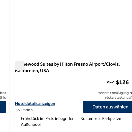
Homewood Suites by Hilton Fresno Airport/Clovis,
Kalifornien, USA
Homewood Suites by Hilton Fresno Airport/Clovis, Kalifor
$126
Von*
icht
Honors Ermäßigung N
ähig
rückerstattungsf
zeigen
Hoteldetails für Homewood Suites by Hilton Fresno Airport/Clovi
Hoteldetails anzeigen
Daten auswählen
1,51 Meilen
Frühstück im Preis inbegriffen
Kostenfreie Parkplätze
Außenpool
/
12
1