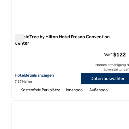
DoubleTree by Hilton Hotel Fresno Convention
Center
DoubleTree by Hilton Hotel Fresno Convention Center
$122
Von*
Honors Ermäßigung N
rückerstattungsf
Hoteldetails für das DoubleTree by Hilton Hotel Fresno Convent
Hoteldetails anzeigen
Daten auswählen
7,97 Meilen
Kostenfreie Parkplätze
Innenpool
Außenpool
1
Vorheriges Bild
1 von 12