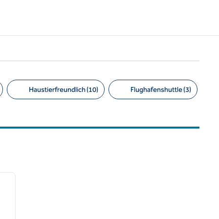
Haustierfreundlich (10)
Flughafenshuttle (3)
/
12
nächstes Bild