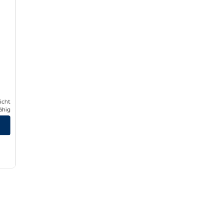
icht
ähig
igen