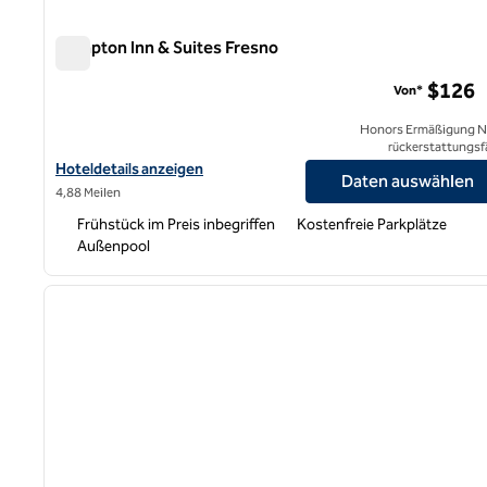
Hampton Inn & Suites Fresno
Hampton Inn & Suites Fresno
$126
Von*
Honors Ermäßigung N
rückerstattungsf
Hoteldetails für Hampton Inn & Suites Fresno anzeigen
Hoteldetails anzeigen
Daten auswählen
4,88 Meilen
Frühstück im Preis inbegriffen
Kostenfreie Parkplätze
Außenpool
1
Vorheriges Bild
1 von 12