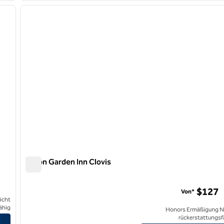
nächstes Bild
Vorheriges Bild
1 von 13
Hilton Garden Inn Clovis
Hilton Garden Inn Clovis
$127
Von*
icht
ähig
Honors Ermäßigung N
igen
rückerstattungsf