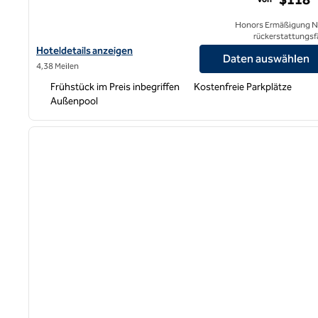
Honors Ermäßigung N
rückerstattungsf
Hoteldetails zum Hampton Inn Fresno Airport anzeigen
Hoteldetails anzeigen
Daten auswählen
4,38 Meilen
Frühstück im Preis inbegriffen
Kostenfreie Parkplätze
Außenpool
1
Vorheriges Bild
1 von 12