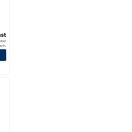
st
ober
ach.
/
11
nächstes Bild