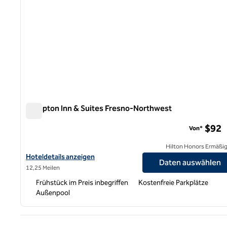
Hampton Inn & Suites Fresno-Northwest
Hampton Inn & Suites Fresno-Northwest
$92
Von*
Hilton Honors Ermäßi
Hoteldetails für Hampton Inn & Suites Fresno-Northwest anzei
Hoteldetails anzeigen
Daten auswählen
12,25 Meilen
Frühstück im Preis inbegriffen
Kostenfreie Parkplätze
Außenpool