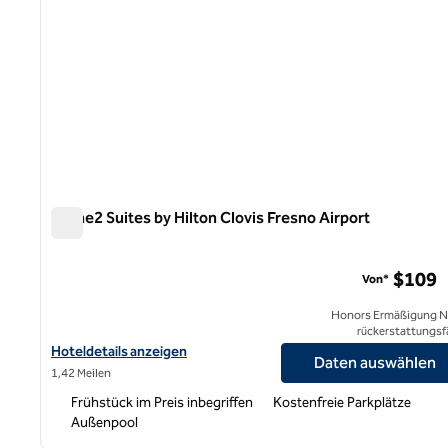
Home2 Suites by Hilton Clovis Fresno Airport
Home2 Suites by Hilton Clovis Fresno Airport
$109
Von*
Honors Ermäßigung N
rückerstattungsf
Hoteldetails für Home2 Suites by Hilton Clovis Fresno Airport an
Hoteldetails anzeigen
Daten auswählen
1,42 Meilen
Frühstück im Preis inbegriffen
Kostenfreie Parkplätze
Außenpool
1