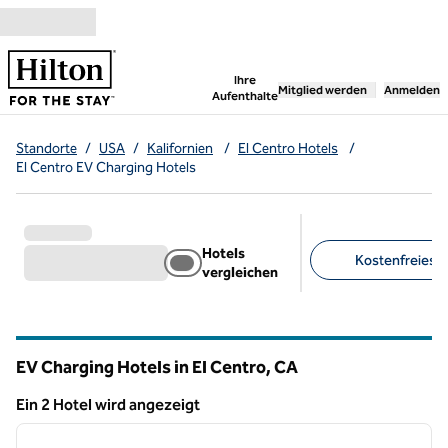
Weiter zum Inhalt
,
öffnet neue Registerka
Ihre
Mitglied werden
Anmelden
Aufenthalte
Standorte
/
USA
/
Kalifornien
/
El Centro Hotels
/
El Centro EV Charging Hotels
Hotels
Kostenfreies F
vergleichen
Empfohlene Filter
EV Charging Hotels in El Centro,
CA
Kalifornien
Ein 2 Hotel wird angezeigt
1
/
12
Ein 2 Hotel wird angezeigt
Vorheriges Bild
nächste
1 von 12