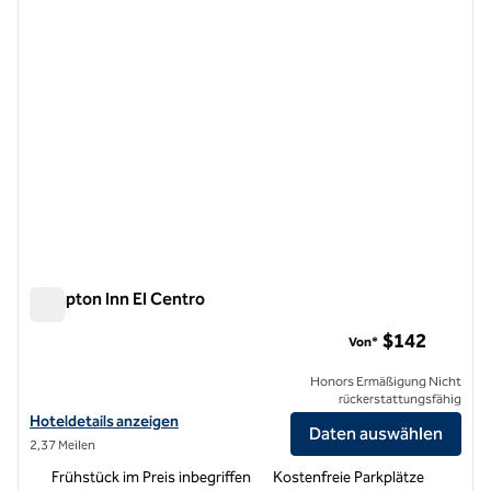
Hampton Inn El Centro
Hampton Inn El Centro
$142
Von*
Honors Ermäßigung Nicht
rückerstattungsfähig
Hoteldetails für das Hampton Inn El Centro anzeigen
Hoteldetails anzeigen
Daten auswählen
2,37 Meilen
Frühstück im Preis inbegriffen
Kostenfreie Parkplätze