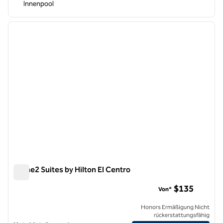
Innenpool
1
/
12
Vorheriges Bild
nächste
1 von 12
Home2 Suites by Hilton El Centro
Home2 Suites by Hilton El Centro
$135
Von*
Honors Ermäßigung Nicht
rückerstattungsfähig