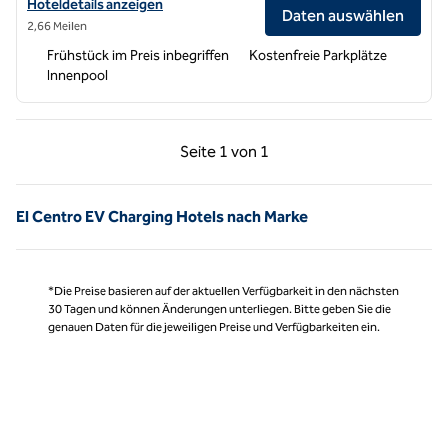
Hoteldetails für Home2 Suites by Hilton El Centro anzeigen
Hoteldetails anzeigen
Daten auswählen
2,66 Meilen
Frühstück im Preis inbegriffen
Kostenfreie Parkplätze
Innenpool
Vorherige Seite, 1 von 1
Nächste Seite, 1 von
Seite
1 von 1
Seite 1 von 1
El Centro EV Charging Hotels nach Marke
*Die Preise basieren auf der aktuellen Verfügbarkeit in den nächsten
30 Tagen und können Änderungen unterliegen. Bitte geben Sie die
genauen Daten für die jeweiligen Preise und Verfügbarkeiten ein.